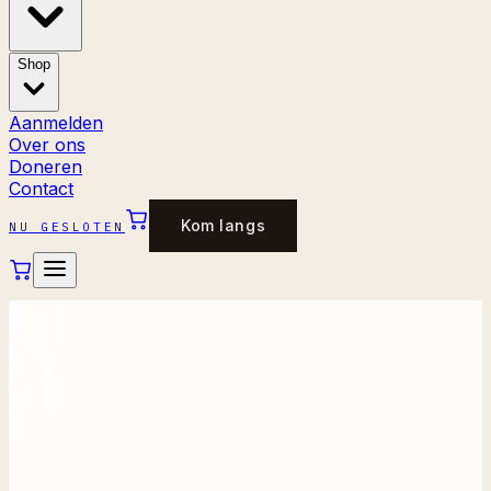
Shop
Aanmelden
Over ons
Doneren
Contact
Kom langs
NU GESLOTEN
OVER ONS
Iedereen doet ertoe.
Alles heeft waarde.