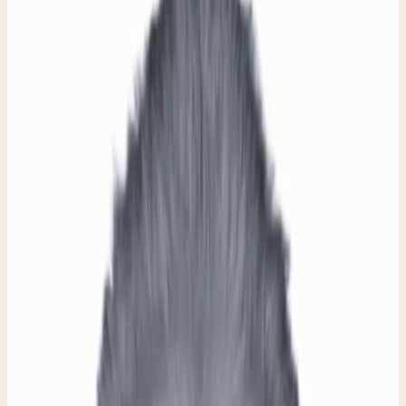
Centrum Gorinchem dat er ruimte moest zijn voor
mensen die net even niet aanhaken bij de arbeidsmarkt.
Mensen die door omstandigheden, tijdelijk, een steun in
de rug nodig hebben om de verbinding met de
maatschappij vast te houden. In de lente van 2018 ging
De Gezel van start.
Sindsdien werken ondernemers, vakmensen en
vrijwilligers naast elkaar in onze werkplaats. We delen
kennis, geven afgedankte spullen een nieuw leven en
houden de deur open voor iedereen die binnen wil
komen.
HET GILDEMODEL
Het
gildemodel.
Ons logo verwijst naar het oude gildemodel van
leermeester en gezel. Bij ons werken ervaren
ambachtslieden zij aan zij met mensen die nog leren.
Kennis wordt doorgegeven door te doen, niet vanuit een