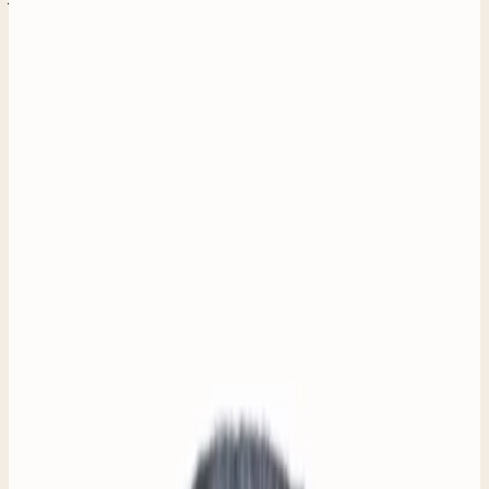
Wij zijn ambachtslieden. Timmermannen, metaalwerkers,
stoffeerders en schilders. Onze kennis en ervaring delen
wij met mensen die willen leren, die de aansluiting met de
arbeidsmarkt willen (her)vinden, of die graag iets terug
willen doen voor de samenleving.
Met elkaar maken wij mooie meubels, en meubels mooi.
Alles uit ongewilde of afgedankte spullen. Met aandacht,
toewijding en creativiteit brengen onze leermeesters en
gezellen die spullen weer tot leven. Iets om lief te
hebben.
HOE WE ONTSTONDEN
Hoe we
ontstonden.
In 2017 besloot het bestuur van Stichting Kringloop