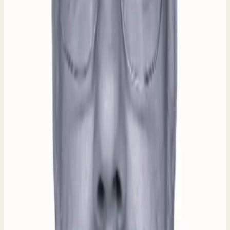
Thomas
Thomas begon als vrijwillige gezel en is sinds 2023
voorman in de werkplaats in Gorinchem. De vroegere
stukadoor gaf leiding aan verschillende eigen bedrijven.
Kenmerkend voor Thomas zijn discipline en humor. Als
voorman maakt hij de dagplanning en begeleidt hij de
gezellen op de werkvloer. Hij houdt daarbij hun mentale
gesteldheid extra goed in de gaten.
IN CIJFERS
In
cijfers.
280