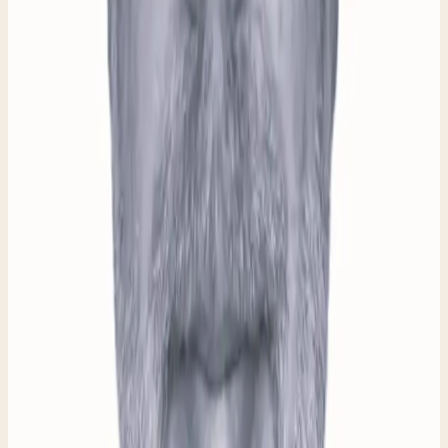
unieke stukken per jaar
55+
leermeesters & gezellen
6
ambachten en diensten
ONZE PARTNERS
Onze
partners.