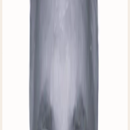
MENSEN ACHTER DE GEZEL
Mensen achter
De Gezel.
BELEID & STRATEGIE
Annelies Nagel
Annelies stapte eind 2018 in bij De Gezel en werkt
sindsdien fulltime aan de ontwikkeling. Haar
ondernemerscarrière in de internationale reclame- en
marketingindustrie sloot ze in 2014 af. Daarna ging ze
Humanistiek studeren aan de UvH in Utrecht. Bij De
Gezel werkt zij aan beleid, strategie en ethiek. Daarnaast
is zij contactpersoon voor externe partijen zoals
gemeentes, zorginstellingen, deelnemers en regionale
sociale diensten.
DAGELIJKSE LEIDING