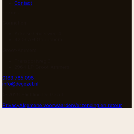
Contact
BEZOEK
Gorinchem
Arkelse Onderweg 4
4206 AH Gorinchem
Groot-Ammers
Transportweg 3
2964 LP Groot-Ammers
0183 785 098
info@degezel.nl
©
2026
Stichting De Gezel
Privacy
Algemene voorwaarden
Verzending en retour