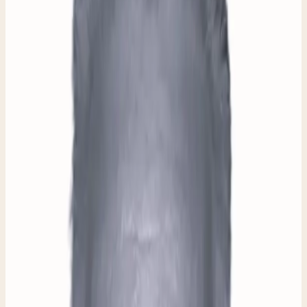
handboek, maar vanuit de werkbank.
Ambachtelijk
werk met liefde voor het vak
Circulair
alles wat hergebruikt kan worden, gebruiken we
opnieuw
Laagdrempelig
de deur staat open, voor iedereen
Menselijk
de mens centraal, niet het systeem
Nuchter
geen poespas, gewoon doen