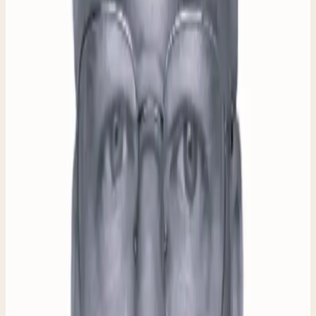
Perry Sporken
Perry is vanaf de oprichting fulltime werkzaam bij De
Gezel. Hij heeft de dagelijkse leiding en heeft het initiatief
door de eerste maanden van de pioniersfase geloodst.
Sinds 1989 heeft hij meerdere ondernemingen vanuit het
niets opgebouwd tot grote, succesvolle bedrijven.
Binnen al die bedrijven was er onder zijn leiding altijd
ruimte voor mensen die elders die kans niet kregen.
DIRECTIE
Rik
Rik voert de directie bij de stichting. Hij liep zijn stage
HBO Social Work bij De Gezel en is inmiddels 3 jaar als
stuurman actief. Rik regelt alle operationele zaken en
helpt de gezellen bij het verlagen van drempels die hen
hinderen om vooruit te komen. Hij is hands-on
betrokken en onderhoudt samen met Annelies de
contacten met gemeentelijke en andere hulpverlenende
instanties.
VOORMAN WERKPLAATS