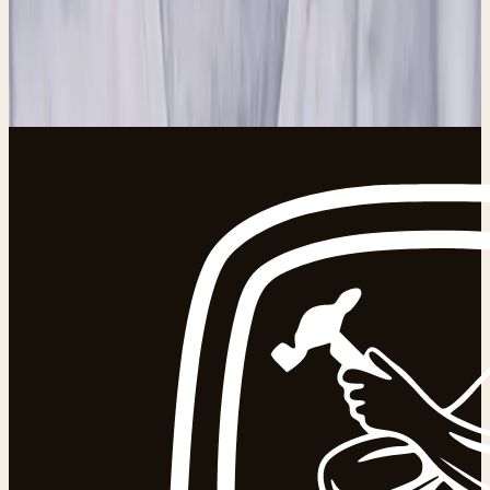
De koffie staat klaar. Loop binnen, kijk rond, maak een
praatje.
Plan je bezoek