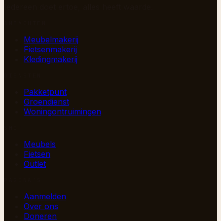
Iedereen doet ertoe, alles heeft waarde.
AMBACHTEN
Meubelmakerij
Fietsenmakerij
Kledingmakerij
DIENSTEN
Pakketpunt
Groendienst
Woningontruimingen
SHOP
Meubels
Fietsen
Outlet
PAGINA’S
Aanmelden
Over ons
Doneren