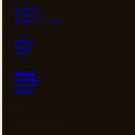
Pakketpunt
Groendienst
Woningontruimingen
SHOP
Meubels
Fietsen
Outlet
PAGINA’S
Doneren
Aanmelden
Over ons
Contact
BEZOEK
Gorinchem
Arkelse Onderweg 4
4206 AH Gorinchem