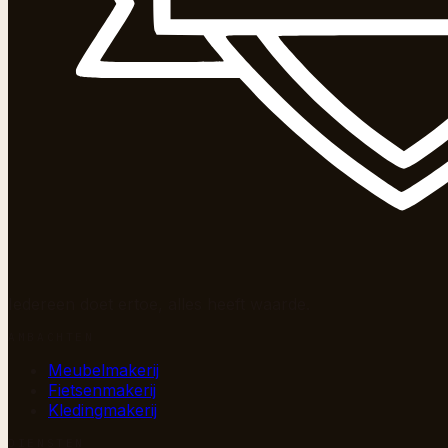
Iedereen doet ertoe, alles heeft waarde.
AMBACHTEN
Meubelmakerij
Fietsenmakerij
Kledingmakerij
DIENSTEN