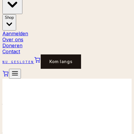
Shop
Aanmelden
Over ons
Doneren
Contact
Kom langs
NU GESLOTEN
←
Alle stukken
TAFELS
Vintage salontafel
onderstel groen –