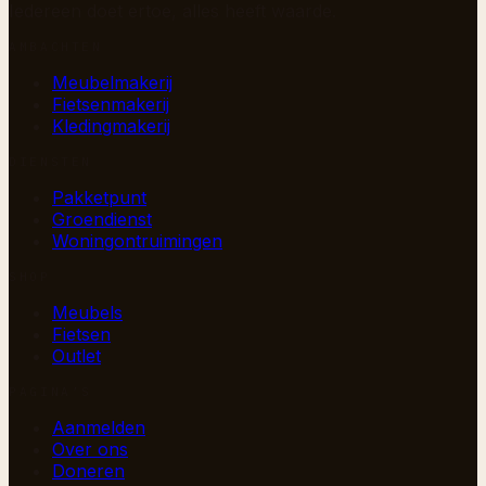
Iedereen doet ertoe, alles heeft waarde.
AMBACHTEN
Meubelmakerij
Fietsenmakerij
Kledingmakerij
DIENSTEN
Pakketpunt
Groendienst
Woningontruimingen
SHOP
Meubels
Fietsen
Outlet
PAGINA’S
Aanmelden
Over ons
Doneren