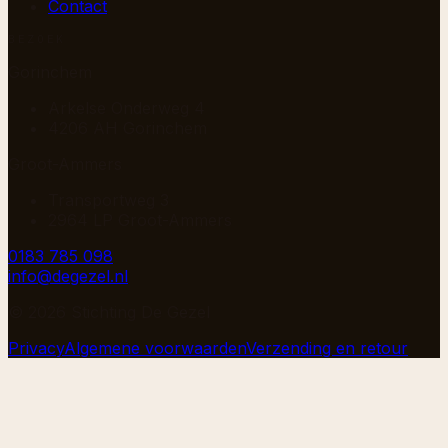
Contact
BEZOEK
Gorinchem
Arkelse Onderweg 4
4206 AH Gorinchem
Groot-Ammers
Transportweg 3
2964 LP Groot-Ammers
0183 785 098
info@degezel.nl
©
2026
Stichting De Gezel
Privacy
Algemene voorwaarden
Verzending en retour