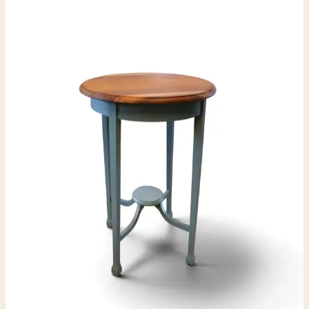
Volledig Gerestaureerd
€ 94,00
Vintage salontafel onderstel groen – Volledig
Gerestaureerd Dit charmante vintage salontafeltje is in
onze werkplaats volledig onder handen genomen en
met zorg opnieuw afgewerkt. Het onderstel is
professioneel geschilderd in een zachte, stijlvolle
groentint die prachtig contrasteert met het warme
houten blad. Het ronde blad heeft een mooie natuurlijke
tekening en zorgt voor een tijdloze, warme uitstraling.
De slanke poten en het subtiele verbindingsstuk onderin
geven het tafeltje een elegant en licht karakter, terwijl
het tegelijkertijd stevig en stabiel staat. Perfect als: -
bijzettafel naast een fauteuil - salontafeltje in een
compacte zithoek - plantentafel - of sfeervol accent in
een landelijk of Scandinavisch interieur Conditie: Volledig
nagekeken, stevig en gebruiksklaar Afwerking:
Professioneel opnieuw geschilderd Stijl: Vintage met