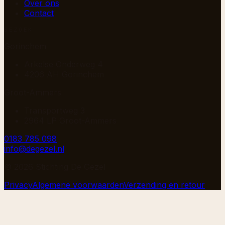
Over ons
Contact
BEZOEK
Gorinchem
Arkelse Onderweg 4
4206 AH Gorinchem
Groot-Ammers
Transportweg 3
2964 LP Groot-Ammers
0183 785 098
info@degezel.nl
©
2026
Stichting De Gezel
Privacy
Algemene voorwaarden
Verzending en retour