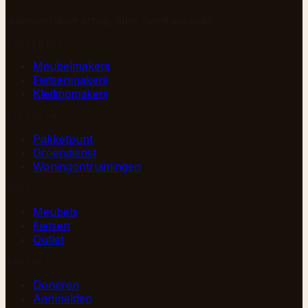
Iedereen doet ertoe, alles heeft waarde.
AMBACHTEN
Meubelmakerij
Fietsenmakerij
Kledingmakerij
DIENSTEN
Pakketpunt
Groendienst
Woningontruimingen
SHOP
Meubels
Fietsen
Outlet
PAGINA’S
Doneren
Aanmelden