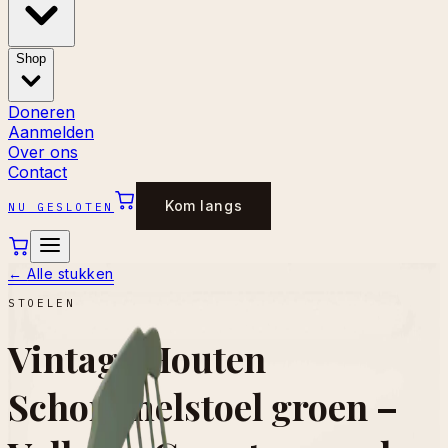
Shop
Doneren
Aanmelden
Over ons
Contact
Kom langs
NU GESLOTEN
←
Alle stukken
STOELEN
Vintage Houten
Schommelstoel groen –