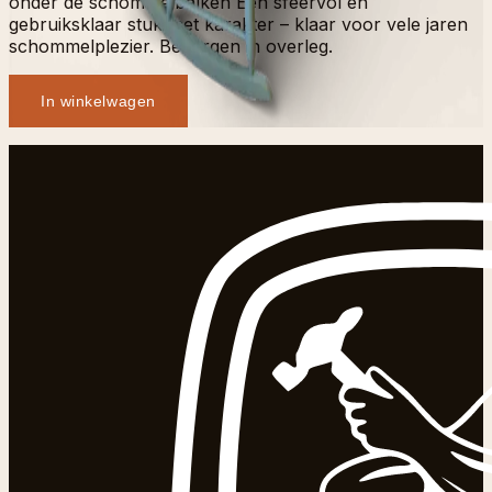
onder de schommelbalken Een sfeervol en
gebruiksklaar stuk met karakter – klaar voor vele jaren
schommelplezier. Bezorgen in overleg.
In winkelwagen