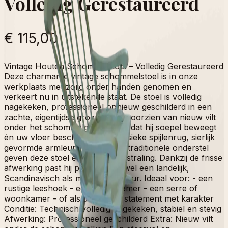
Volledig Gerestaureerd
€ 115,00
Vintage Houten Schommelstoel – Volledig Gerestaureerd
Deze charmante vintage schommelstoel is in onze
werkplaats met zorg onder handen genomen en
verkeert nu in uitstekende staat. De stoel is volledig
nagekeken, professioneel opnieuw geschilderd in een
zachte, eigentijdse groentint en voorzien van nieuw vilt
onder het schommelgedeelte, zodat hij soepel beweegt
én uw vloer beschermt. De klassieke spijlenrug, sierlijk
gevormde armleuningen en het traditionele onderstel
geven deze stoel een tijdloze uitstraling. Dankzij de frisse
afwerking past hij perfect in zowel een landelijk,
Scandinavisch als modern interieur. Ideaal voor: - een
rustige leeshoek - een kinderkamer - een serre of
woonkamer - of als decoratief statement met karakter
Conditie: Technisch volledig nagekeken, stabiel en stevig
Afwerking: Professioneel geschilderd Extra: Nieuw vilt