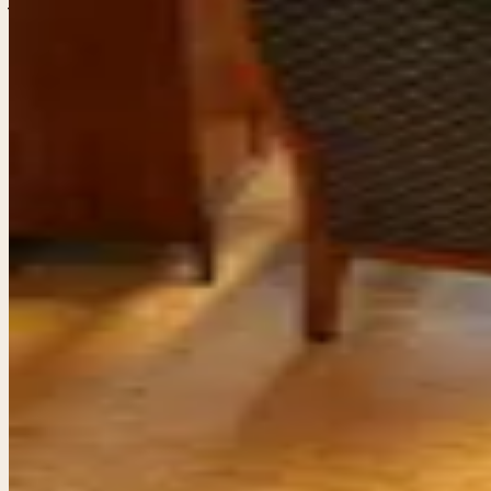
Vintage houten 
comfortabel me
€ 75,00
Vintage houten fauteuil – karaktervol en comfortabel Stij
verfijnde houtwerk en de zachte stof geeft deze stoel een k
armleuningen en comfortabele zitting zorgen ervoor dat dez
sfeervolle toevoeging aan een kantoorruimte of als eyecat
uitstraling. Het houtwerk is degelijk en laat de kwalitei
zitting en rugleuning • Elegant gevormde armleuningen • T
In winkelwagen