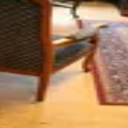
fauteuil karakt
t groene bekle
lvolle vintage fauteuil met een warme houten basis en een 
lassieke, tijdloze uitstraling die moeiteloos past in zowel e
e stoel niet alleen mooi is om naar te kijken, maar ook hee
cher in een leeshoek. De bekleding heeft een subtiel patro
t van vroeger zien. Kenmerken • Vintage houten fauteuil • G
ijdloos en sfeervol design Een stoel met karakter die direc