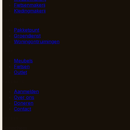
Fietsenmakerij
Kledingmakerij
DIENSTEN
Pakketpunt
Groendienst
Woningontruimingen
SHOP
Meubels
Fietsen
Outlet
PAGINA’S
Aanmelden
Over ons
Doneren
Contact
BEZOEK
Gorinchem