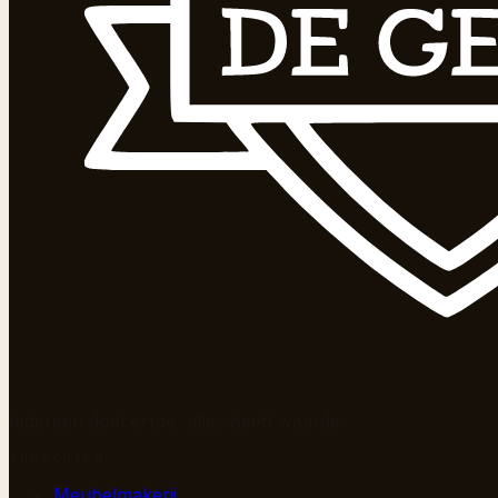
Iedereen doet ertoe, alles heeft waarde.
AMBACHTEN
Meubelmakerij