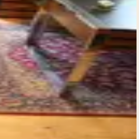
ervol en
ding…
elegante groene velours bekleding. De combinatie van het
en modern als een traditioneel interieur. De licht gebogen
rlijk zit. Ideaal als accentstoel in de woonkamer, een
on en een diepe groentint die zorgt voor een rijke, warme
roene velours bekleding met subtiel patroon • Comfortabele
t sfeer toevoegt aan elke ruimte. Bezorgen in overleg.