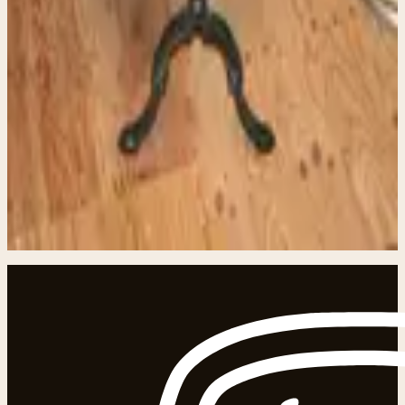
als bijzettafel, plantentafel, kleine schrijftafel of als
sfeervol accent in een hal, atelier of winkel. Afmetingen
- Breedte: 54 cm - Diepte: 48 cm - Hoogte: 77 cm
Kenmerken - Authentiek gietijzeren onderstel -
Handgemaakt houten blad (niet origineel, wél met zorg
vervaardigd) - Stevig, stabiel en direct te gebruiken - Elk
exemplaar is uniek - Gemaakt / samengesteld in onze
stichting-werkplaats Stijl & toepassing Past goed in een
industrieel, vintage, eclectisch of ambachtelijk interieur.
Ook zeer geschikt voor horeca, atelier, kantoor of
winkelpresentatie.
In winkelwagen