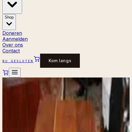
Shop
Doneren
Aanmelden
Over ons
Contact
Kom langs
NU GESLOTEN
←
Alle stukken
TAFELS
Vintage gietijzeren