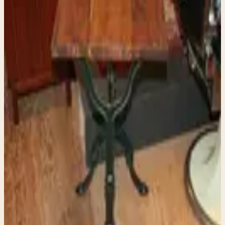
bijzettafel met
handgemaakt houten blad
€ 99,00
Vintage gietijzeren bijzettafel met handgemaakt houten
blad Deze karaktervolle bijzettafel combineert een
oorspronkelijk gietijzeren onderstel met een zorgvuldig
handgemaakt houten blad, vervaardigd in onze eigen
stichting-werkplaats. Het resultaat is een uniek
meubelstuk met een eerlijke, tijdloze uitstraling. Het
onderstel is vermoedelijk afkomstig van een oude werk-
of naaimachinetafel en heeft die typische, sierlijke
vormgeving die alleen oud gietijzer heeft. Het houten
blad is later toegevoegd en met aandacht afgewerkt,
waardoor de tafel direct klaar is voor gebruik. Dankzij
het compacte formaat is deze tafel veelzijdig inzetbaar: