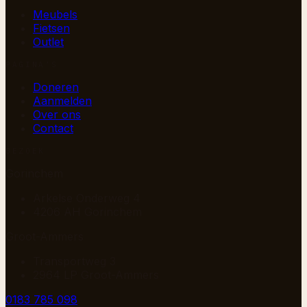
Meubels
Fietsen
Outlet
PAGINA’S
Doneren
Aanmelden
Over ons
Contact
BEZOEK
Gorinchem
Arkelse Onderweg 4
4206 AH Gorinchem
Groot-Ammers
Transportweg 3
2964 LP Groot-Ammers
0183 785 098