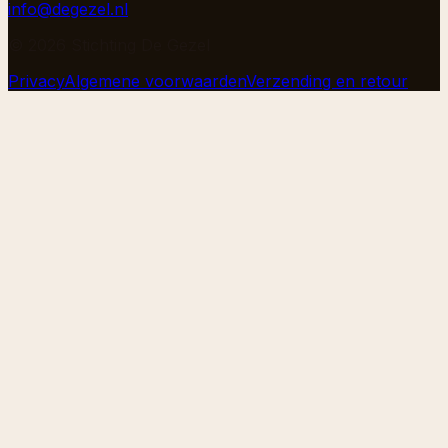
info@degezel.nl
©
2026
Stichting De Gezel
Privacy
Algemene voorwaarden
Verzending en retour