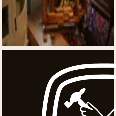
aanwezig is, zonder te overheersen. - Handgemaakt in
Nederland - Volledig opgebouwd uit gerecycled/resthout
→ duurzaam & uniek - Stevig houten frame met
natuurlijke nerf en gebruikssporen - Vrijstaand of te
hangen (ophangmogelijkheden aanwezig) - Direct klaar
voor gebruik – geen montage nodig
In winkelwagen