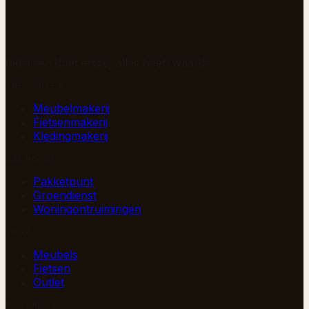
Iedereen doet ertoe, alles heeft waarde.
AMBACHTEN
Meubelmakerij
Fietsenmakerij
Kledingmakerij
DIENSTEN
Pakketpunt
Groendienst
Woningontruimingen
SHOP
Meubels
Fietsen
Outlet
PAGINA’S