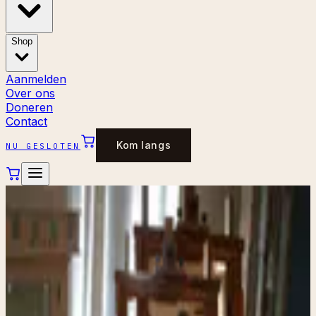
Shop
Aanmelden
Over ons
Doneren
Contact
Kom langs
NU GESLOTEN
←
Alle stukken
WOONACCESSOIRES
Decoratieve spiegel