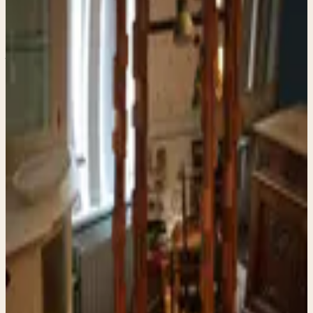
rechthoekig 132 x 65cm
van resthout.
€ 99,00
Decoratieve staande spiegel rechthoekig – 132 × 65 cm –
handgemaakt van resthout Uniek. Robuust. Vol karakter.
Deze stoere, rechthoekige spiegel is met liefde in onze
eigen werkplaats in elkaar gezet uit zorgvuldig
geselecteerd resthout. Elke balk, elke hoek en elke
imperfectie vertelt een verhaal. Geen twee spiegels zijn
precies hetzelfde – dat maakt hem écht bijzonder. Het
ruwe, natuurlijke hout geeft een warme, industriële
touch die prachtig past in een landelijke woonkamer, een
stoere hal, een vintage interieur of gewoon bij dat ene
hoekje waar je iets speciaals wilde. De forse afmeting
(132 cm hoog × 65 cm breed) zorgt ervoor dat hij echt