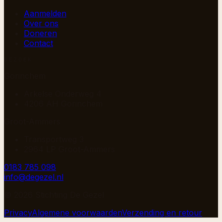
Aanmelden
Over ons
Doneren
Contact
BEZOEK
Gorinchem
Arkelse Onderweg 4
4206 AH Gorinchem
Groot-Ammers
Transportweg 3
2964 LP Groot-Ammers
0183 785 098
info@degezel.nl
©
2026
Stichting De Gezel
Privacy
Algemene voorwaarden
Verzending en retour