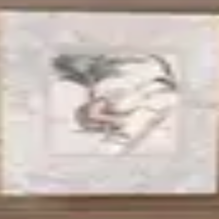
s Ii Print by Z
Limited Edition Print => Zachary Alexander Duik in een we
erde kunstenaar Zachary Alexander. Deze exclusieve secund
acieus aapje dat zich vastklampt aan slanke palmbomen, 
ngeveer 28×19 inch (71×50 cm), schilderij is 90x110cm is z
xturen jarenlang stralen. Of je nu op zoek bent naar Zachar
vontuur en natuurkracht toe aan elke ruimte.Waarom Kiezen
secundaire markt, is Amazon Primates II een zeldzaam collec