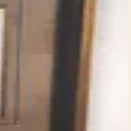
achary
reld van tropische mystiek met Amazon Primates II, een
aire markt kunsteditie vangt de wilde essentie van de
omringd door een weelderige achtergrond van bladeren
orgvuldig vervaardigd op hoogwaardig papier met fade-
y Alexander prints voor je woonkamer, kantoor of als uniek
 voor Amazon Primates II als Jouw Volgende Kunstwerk? -
tors item. Zachary Alexander, bekend om zijn levendige