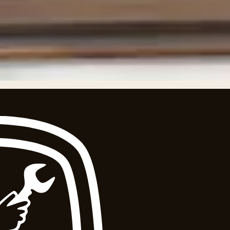
iet alleen decoratief zijn, maar ook een emotionele connec
ieren illustraties. - Kunstzinnige Kwaliteit: De print toont
 energie uitstraalt. Het is geïnspireerd op de rijke biodiv
Eenvoudige Integratie: Geschikt voor framing in een moder
r meer info van de kunstenaar zelf: klik hier Zachary-Alexa