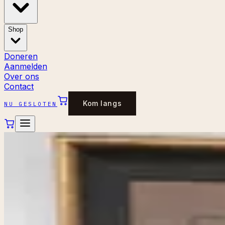
Shop
Doneren
Aanmelden
Over ons
Contact
Kom langs
NU GESLOTEN
←
Alle stukken
WANDDECORATIE