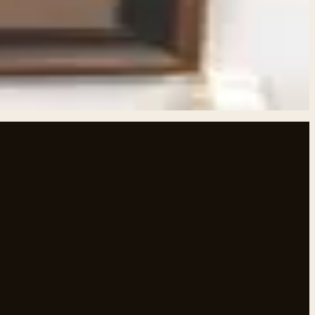
tie met de natuur oproepen. Perfect voor liefhebbers van
 een silhouet van een nieuwsgierige primate tussen wuivende
ersiteit van de Amazone, ideaal voor fans van wildlife
ne of bohemian interieur. Combineer het met palmbladeren
nder