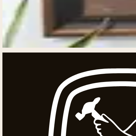
wildlife kunst en tropische thema’s, creëert werken die n
monkey art prints, tropical rainforest kunst of exotische d
palmbomen, met een warme, beige-gouden palette dat rust en
kunst zoals die van Robert Bateman of Carl Brenders. - 
of aardetinten voor een tropisch oasis-effect in huis. Voo
In winkelwagen