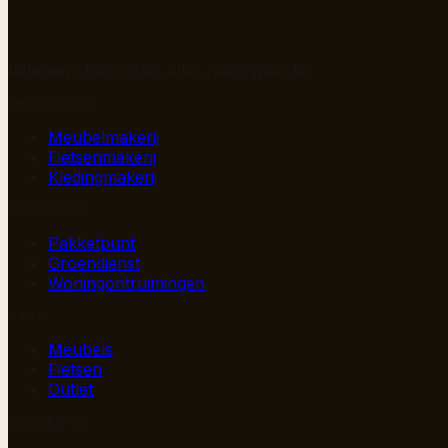
Iedereen doet ertoe, alles heeft waarde.
AMBACHTEN
Meubelmakerij
Fietsenmakerij
Kledingmakerij
DIENSTEN
Pakketpunt
Groendienst
Woningontruimingen
SHOP
Meubels
Fietsen
Outlet
PAGINA’S