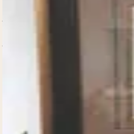
Amazon Primate
Alexander II
€ 105,00
Ontdek de Exotische Betovering van Amazon Primates II – 
betoverende limited edition kunstprint van de gerenomme
Amazone-regenwouden in een dynamisch tafereel: een gr
en zachte, aardse tinten. De print, met afmetingen van o
resistente inkt, zodat de levendige details en subtiele te
cadeau, deze limited edition editie voegt een vleugje a
Exclusiviteit en Waarde: Als limited edition print uit de 