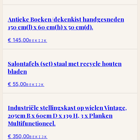
Antieke Boeken/dekenkist handgesneden
150 cm(l) x 60 cm(h) x 50 cm(d).
€ 145,00
BEKIJK
Salontafels (set) staal met recycle houten
bladen
€ 55,00
BEKIJK
Industriële stellingskast op wielen Vintage,
205cm B x 60cm D x 139 H, 3 x Planken
Multifunctioneel.
€ 350,00
BEKIJK