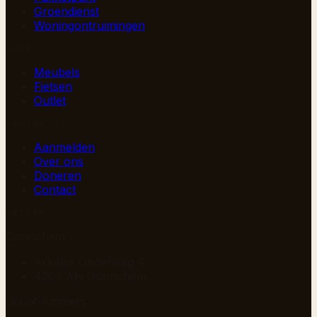
Groendienst
Woningontruimingen
SHOP
Meubels
Fietsen
Outlet
PAGINA’S
Aanmelden
Over ons
Doneren
Contact
BEZOEK
Gorinchem
Arkelse Onderweg 4
4206 AH Gorinchem
Groot-Ammers