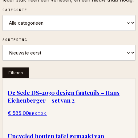
CATEGORIE
SORTERING
Filteren
De Sede DS-2030 design fauteuils – Hans
Eichenberger – set van 2
€ 585,00
BEKIJK
Upcycled houten tafel gemaakt van