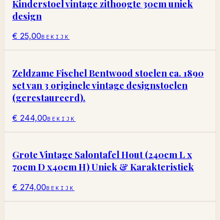
Kinderstoel vintage zithoogte 30cm uniek
design
€ 25,00
BEKIJK
Zeldzame Fischel Bentwood stoelen ca. 1890
set van 3 originele vintage designstoelen
(gerestaureerd).
€ 244,00
BEKIJK
Grote Vintage Salontafel Hout (240cm L x
70cm D x40cm H) Uniek & Karakteristiek
€ 274,00
BEKIJK