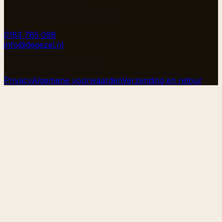
Transportweg 3
2964 LP Groot-Ammers
0183 785 098
info@degezel.nl
©
2026
Stichting De Gezel
Privacy
Algemene voorwaarden
Verzending en retour