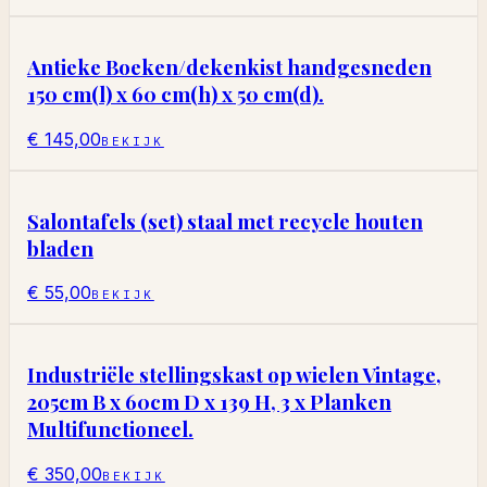
Antieke Boeken/dekenkist handgesneden
150 cm(l) x 60 cm(h) x 50 cm(d).
€ 145,00
BEKIJK
Salontafels (set) staal met recycle houten
bladen
€ 55,00
BEKIJK
Industriële stellingskast op wielen Vintage,
205cm B x 60cm D x 139 H, 3 x Planken
Multifunctioneel.
€ 350,00
BEKIJK