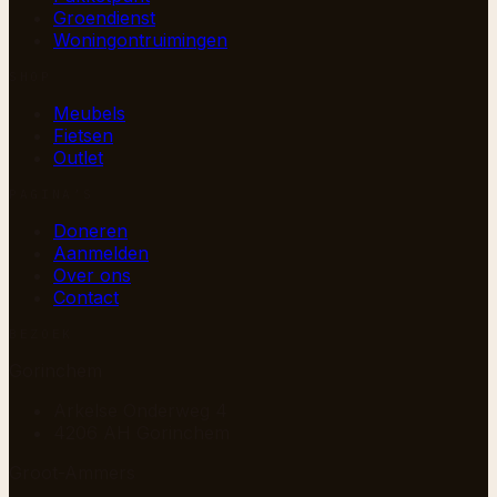
Groendienst
Woningontruimingen
SHOP
Meubels
Fietsen
Outlet
PAGINA’S
Doneren
Aanmelden
Over ons
Contact
BEZOEK
Gorinchem
Arkelse Onderweg 4
4206 AH Gorinchem
Groot-Ammers