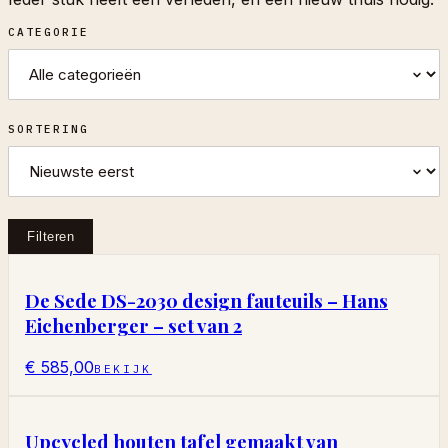
CATEGORIE
SORTERING
Filteren
De Sede DS-2030 design fauteuils – Hans
Eichenberger – set van 2
€ 585,00
BEKIJK
Upcycled houten tafel gemaakt van