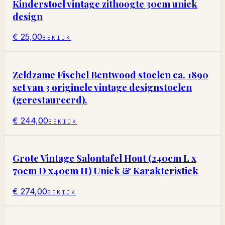
Kinderstoel vintage zithoogte 30cm uniek
design
€ 25,00
BEKIJK
Zeldzame Fischel Bentwood stoelen ca. 1890
set van 3 originele vintage designstoelen
(gerestaureerd).
€ 244,00
BEKIJK
Grote Vintage Salontafel Hout (240cm L x
70cm D x40cm H) Uniek & Karakteristiek
€ 274,00
BEKIJK