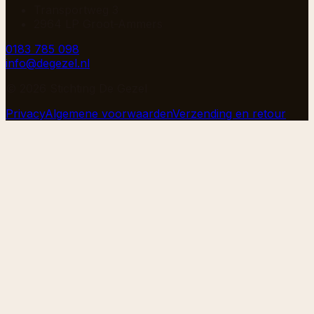
Transportweg 3
2964 LP Groot-Ammers
0183 785 098
info@degezel.nl
©
2026
Stichting De Gezel
Privacy
Algemene voorwaarden
Verzending en retour