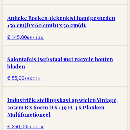
Antieke Boeken/dekenkist handgesneden
150 cm(l) x 60 cm(h) x 50 cm(d).
€ 145,00
BEKIJK
Salontafels (set) staal met recycle houten
bladen
€ 55,00
BEKIJK
Industriële stellingskast op wielen Vintage,
205cm B x 60cm D x 139 H, 3 x Planken
Multifunctioneel.
€ 350,00
BEKIJK