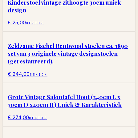
Kinderstoel vintage zithoogte 30cm uniek
design
€ 25,00
BEKIJK
Zeldzame Fischel Bentwood stoelen ca. 1890
set van 3 originele vintage designstoelen
(gerestaureerd).
€ 244,00
BEKIJK
Grote Vintage Salontafel Hout (240cm L x
70cm D x40cm H) Uniek & Karakteristiek
€ 274,00
BEKIJK