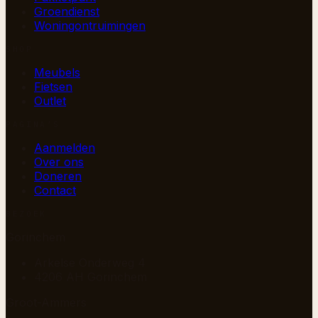
Groendienst
Woningontruimingen
SHOP
Meubels
Fietsen
Outlet
PAGINA’S
Aanmelden
Over ons
Doneren
Contact
BEZOEK
Gorinchem
Arkelse Onderweg 4
4206 AH Gorinchem
Groot-Ammers