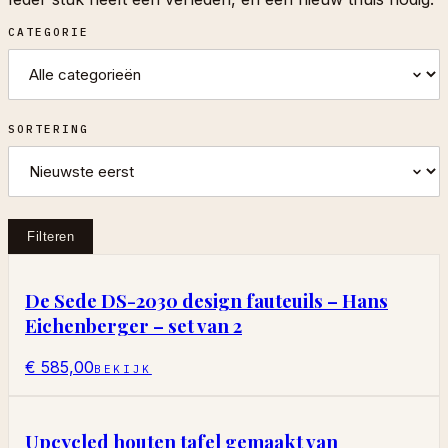
CATEGORIE
SORTERING
Filteren
De Sede DS-2030 design fauteuils – Hans
Eichenberger – set van 2
€ 585,00
BEKIJK
Upcycled houten tafel gemaakt van