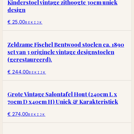
Kinderstoel vintage zithoogte 30cm uniek
design
€ 25,00
BEKIJK
Zeldzame Fischel Bentwood stoelen ca. 1890
set van 3 originele vintage designstoelen
(gerestaureerd).
€ 244,00
BEKIJK
Grote Vintage Salontafel Hout (240cm L x
70cm D x40cm H) Uniek & Karakteristiek
€ 274,00
BEKIJK