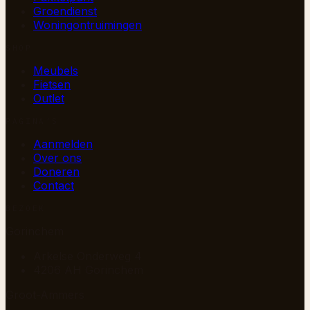
Groendienst
Woningontruimingen
SHOP
Meubels
Fietsen
Outlet
PAGINA’S
Aanmelden
Over ons
Doneren
Contact
BEZOEK
Gorinchem
Arkelse Onderweg 4
4206 AH Gorinchem
Groot-Ammers