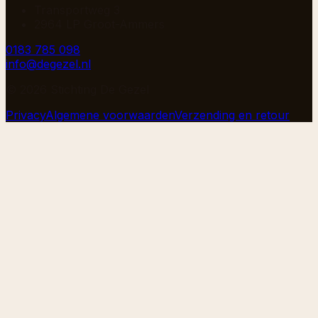
Transportweg 3
2964 LP Groot-Ammers
0183 785 098
info@degezel.nl
©
2026
Stichting De Gezel
Privacy
Algemene voorwaarden
Verzending en retour