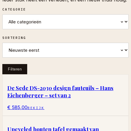
CATEGORIE
SORTERING
Filteren
De Sede DS-2030 design fauteuils – Hans
Eichenberger – set van 2
€ 585,00
BEKIJK
Upcycled houten tafel gemaakt van