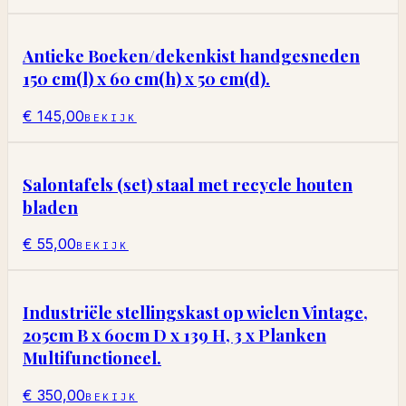
Antieke Boeken/dekenkist handgesneden
150 cm(l) x 60 cm(h) x 50 cm(d).
€ 145,00
BEKIJK
Salontafels (set) staal met recycle houten
bladen
€ 55,00
BEKIJK
Industriële stellingskast op wielen Vintage,
205cm B x 60cm D x 139 H, 3 x Planken
Multifunctioneel.
€ 350,00
BEKIJK