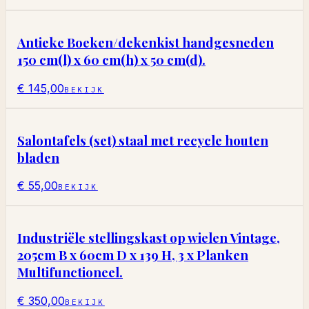
Antieke Boeken/dekenkist handgesneden
150 cm(l) x 60 cm(h) x 50 cm(d).
€ 145,00
BEKIJK
Salontafels (set) staal met recycle houten
bladen
€ 55,00
BEKIJK
Industriële stellingskast op wielen Vintage,
205cm B x 60cm D x 139 H, 3 x Planken
Multifunctioneel.
€ 350,00
BEKIJK