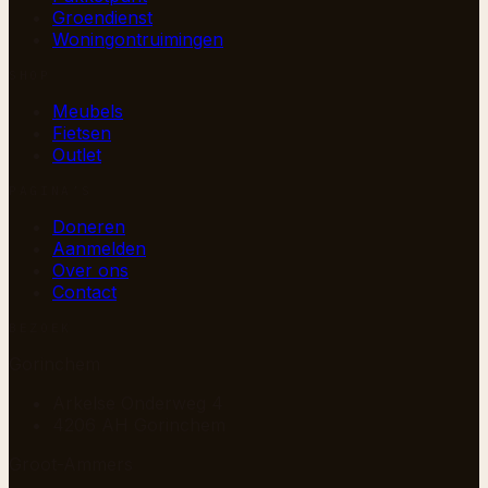
Groendienst
Woningontruimingen
SHOP
Meubels
Fietsen
Outlet
PAGINA’S
Doneren
Aanmelden
Over ons
Contact
BEZOEK
Gorinchem
Arkelse Onderweg 4
4206 AH Gorinchem
Groot-Ammers