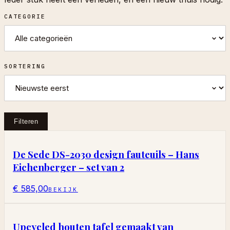
CATEGORIE
SORTERING
Filteren
De Sede DS-2030 design fauteuils – Hans
Eichenberger – set van 2
€ 585,00
BEKIJK
Upcycled houten tafel gemaakt van