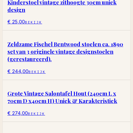
Kinderstoel vintage zithoogte 30cm uniek
design
€ 25,00
BEKIJK
Zeldzame Fischel Bentwood stoelen ca. 1890
set van 3 originele vintage designstoelen
(gerestaureerd).
€ 244,00
BEKIJK
Grote Vintage Salontafel Hout (240cm L x
70cm D x40cm H) Uniek & Karakteristiek
€ 274,00
BEKIJK