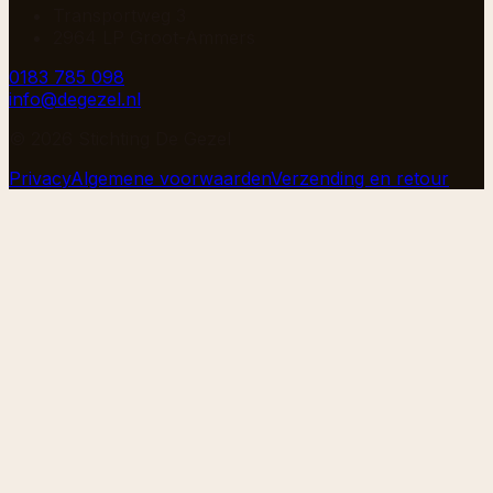
Transportweg 3
2964 LP Groot-Ammers
0183 785 098
info@degezel.nl
©
2026
Stichting De Gezel
Privacy
Algemene voorwaarden
Verzending en retour