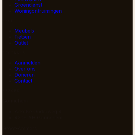
Groendienst
Woningontruimingen
SHOP
Meubels
Fietsen
Outlet
PAGINA’S
Aanmelden
Over ons
Doneren
Contact
BEZOEK
Gorinchem
Arkelse Onderweg 4
4206 AH Gorinchem
Groot-Ammers