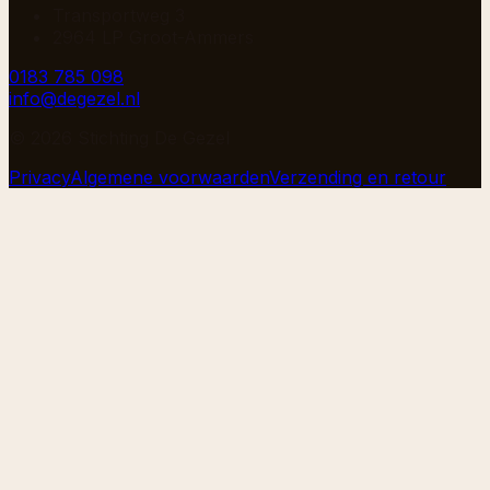
Transportweg 3
2964 LP Groot-Ammers
0183 785 098
info@degezel.nl
©
2026
Stichting De Gezel
Privacy
Algemene voorwaarden
Verzending en retour