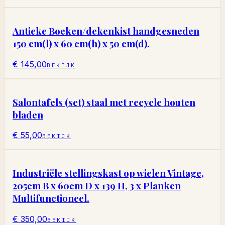
Antieke Boeken/dekenkist handgesneden
150 cm(l) x 60 cm(h) x 50 cm(d).
€ 145,00
BEKIJK
Salontafels (set) staal met recycle houten
bladen
€ 55,00
BEKIJK
Industriële stellingskast op wielen Vintage,
205cm B x 60cm D x 139 H, 3 x Planken
Multifunctioneel.
€ 350,00
BEKIJK