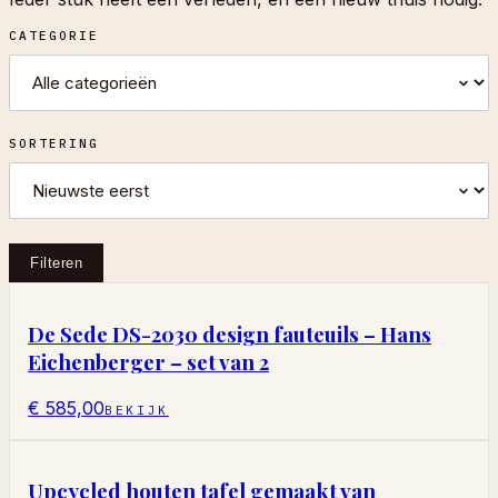
CATEGORIE
SORTERING
Filteren
De Sede DS-2030 design fauteuils – Hans
Eichenberger – set van 2
€ 585,00
BEKIJK
Upcycled houten tafel gemaakt van