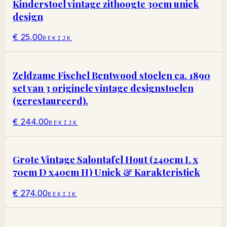
Kinderstoel vintage zithoogte 30cm uniek
design
€ 25,00
BEKIJK
Zeldzame Fischel Bentwood stoelen ca. 1890
set van 3 originele vintage designstoelen
(gerestaureerd).
€ 244,00
BEKIJK
Grote Vintage Salontafel Hout (240cm L x
70cm D x40cm H) Uniek & Karakteristiek
€ 274,00
BEKIJK