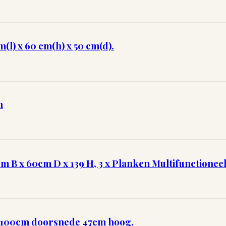
l) x 60 cm(h) x 50 cm(d).
n
cm B x 60cm D x 139 H, 3 x Planken Multifunctioneel
n, 100cm doorsnede 47cm hoog.