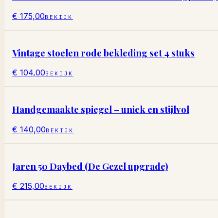
€ 175,00
BEKIJK
Vintage stoelen rode bekleding set 4 stuks
€ 104,00
BEKIJK
Handgemaakte spiegel – uniek en stijlvol
€ 140,00
BEKIJK
Jaren 50 Daybed (De Gezel upgrade)
€ 215,00
BEKIJK