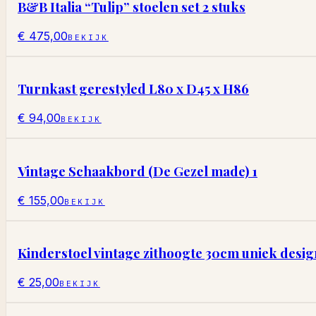
B&B Italia “Tulip” stoelen set 2 stuks
€ 475,00
BEKIJK
Turnkast gerestyled L80 x D45 x H86
€ 94,00
BEKIJK
Vintage Schaakbord (De Gezel made) 1
€ 155,00
BEKIJK
Kinderstoel vintage zithoogte 30cm uniek desig
€ 25,00
BEKIJK