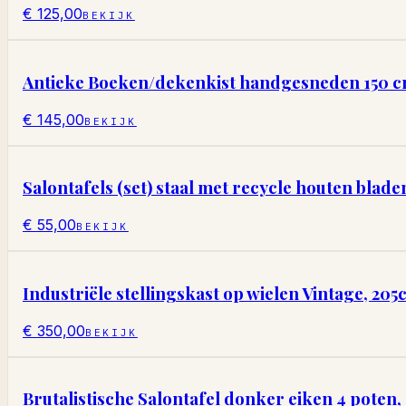
€ 125,00
BEKIJK
Antieke Boeken/dekenkist handgesneden 150 cm(
€ 145,00
BEKIJK
Salontafels (set) staal met recycle houten blade
€ 55,00
BEKIJK
Industriële stellingskast op wielen Vintage, 205
€ 350,00
BEKIJK
Brutalistische Salontafel donker eiken 4 pote