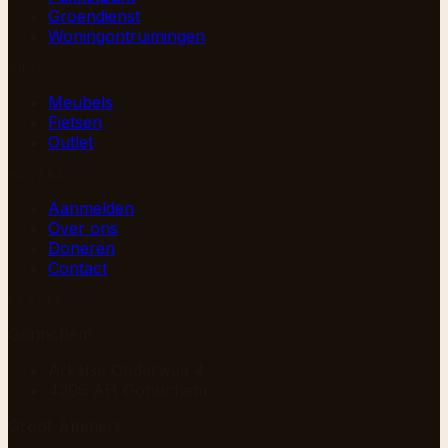
Groendienst
Woningontruimingen
SHOP
Meubels
Fietsen
Outlet
PAGINA’S
Aanmelden
Over ons
Doneren
Contact
BEZOEK
Gorinchem
Arkelse Onderweg 4
4206 AH Gorinchem
Groot-Ammers