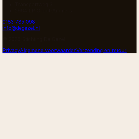
Transportweg 3
2964 LP Groot-Ammers
0183 785 098
info@degezel.nl
©
2026
Stichting De Gezel
Privacy
Algemene voorwaarden
Verzending en retour