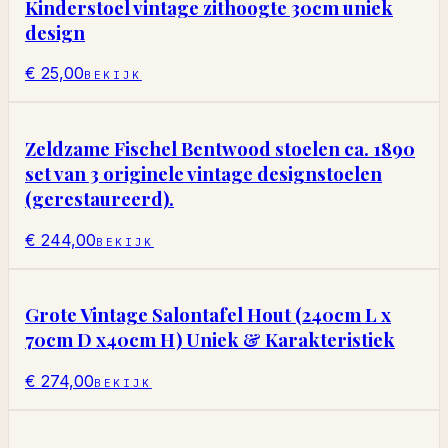
Kinderstoel vintage zithoogte 30cm uniek
design
€ 25,00
BEKIJK
Zeldzame Fischel Bentwood stoelen ca. 1890
set van 3 originele vintage designstoelen
(gerestaureerd).
€ 244,00
BEKIJK
Grote Vintage Salontafel Hout (240cm L x
70cm D x40cm H) Uniek & Karakteristiek
€ 274,00
BEKIJK