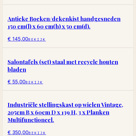
Antieke Boeken/dekenkist handgesneden
150 cm(l) x 60 cm(h) x 50 cm(d).
€ 145,00
BEKIJK
Salontafels (set) staal met recycle houten
bladen
€ 55,00
BEKIJK
Industriële stellingskast op wielen Vintage,
205cm B x 60cm D x 139 H, 3 x Planken
Multifunctioneel.
€ 350,00
BEKIJK