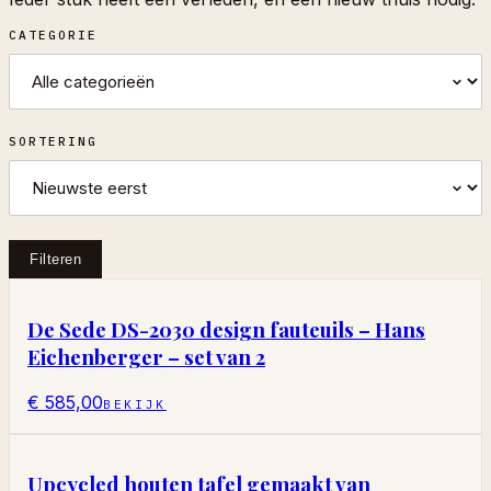
CATEGORIE
SORTERING
Filteren
De Sede DS-2030 design fauteuils – Hans
Eichenberger – set van 2
€ 585,00
BEKIJK
Upcycled houten tafel gemaakt van