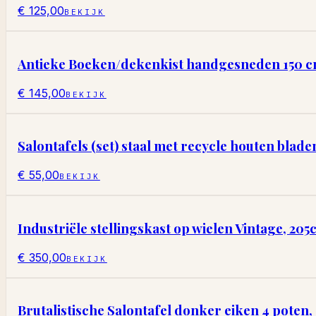
€ 125,00
BEKIJK
Antieke Boeken/dekenkist handgesneden 150 cm(
€ 145,00
BEKIJK
Salontafels (set) staal met recycle houten blade
€ 55,00
BEKIJK
Industriële stellingskast op wielen Vintage, 205
€ 350,00
BEKIJK
Brutalistische Salontafel donker eiken 4 pote