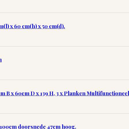
l) x 60 cm(h) x 50 cm(d).
n
cm B x 60cm D x 139 H, 3 x Planken Multifunctioneel
n, 100cm doorsnede 47cm hoog.