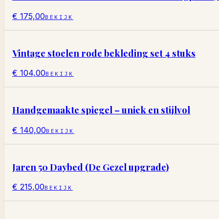
€ 175,00
BEKIJK
Vintage stoelen rode bekleding set 4 stuks
€ 104,00
BEKIJK
Handgemaakte spiegel – uniek en stijlvol
€ 140,00
BEKIJK
Jaren 50 Daybed (De Gezel upgrade)
€ 215,00
BEKIJK