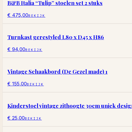
B&B Italia “Tulip” stoelen set 2 stuks
€ 475,00
BEKIJK
Turnkast gerestyled L80 x D45 x H86
€ 94,00
BEKIJK
Vintage Schaakbord (De Gezel made) 1
€ 155,00
BEKIJK
Kinderstoel vintage zithoogte 30cm uniek desig
€ 25,00
BEKIJK