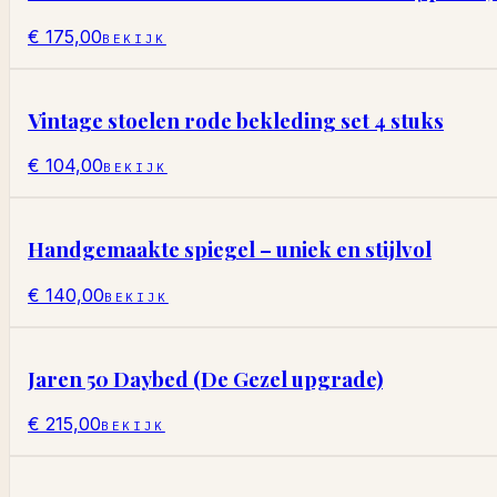
€ 175,00
BEKIJK
Vintage stoelen rode bekleding set 4 stuks
€ 104,00
BEKIJK
Handgemaakte spiegel – uniek en stijlvol
€ 140,00
BEKIJK
Jaren 50 Daybed (De Gezel upgrade)
€ 215,00
BEKIJK