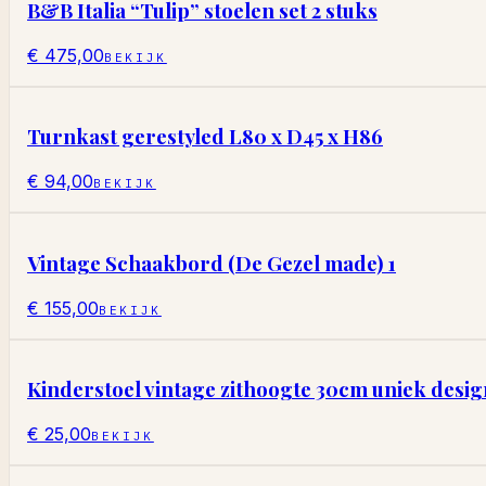
B&B Italia “Tulip” stoelen set 2 stuks
€ 475,00
BEKIJK
Turnkast gerestyled L80 x D45 x H86
€ 94,00
BEKIJK
Vintage Schaakbord (De Gezel made) 1
€ 155,00
BEKIJK
Kinderstoel vintage zithoogte 30cm uniek desig
€ 25,00
BEKIJK