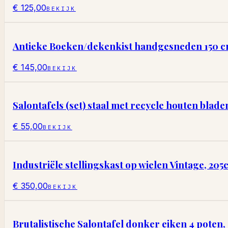
€ 125,00
BEKIJK
Antieke Boeken/dekenkist handgesneden 150 cm(
€ 145,00
BEKIJK
Salontafels (set) staal met recycle houten blade
€ 55,00
BEKIJK
Industriële stellingskast op wielen Vintage, 205
€ 350,00
BEKIJK
Brutalistische Salontafel donker eiken 4 pote