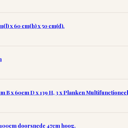
l) x 60 cm(h) x 50 cm(d).
n
cm B x 60cm D x 139 H, 3 x Planken Multifunctioneel
n, 100cm doorsnede 47cm hoog.