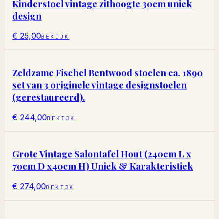
Kinderstoel vintage zithoogte 30cm uniek
design
€ 25,00
BEKIJK
Zeldzame Fischel Bentwood stoelen ca. 1890
set van 3 originele vintage designstoelen
(gerestaureerd).
€ 244,00
BEKIJK
Grote Vintage Salontafel Hout (240cm L x
70cm D x40cm H) Uniek & Karakteristiek
€ 274,00
BEKIJK