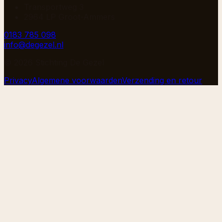
Transportweg 3
2964 LP Groot-Ammers
0183 785 098
info@degezel.nl
©
2026
Stichting De Gezel
Privacy
Algemene voorwaarden
Verzending en retour