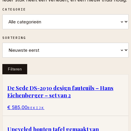
CATEGORIE
SORTERING
Filteren
De Sede DS-2030 design fauteuils – Hans
Eichenberger – set van 2
€ 585,00
BEKIJK
Upcycled houten tafel gemaakt van