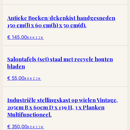
Antieke Boeken/dekenkist handgesneden
150 cm(l) x 60 cm(h) x 50 cm(d).
€ 145,00
BEKIJK
Salontafels (set) staal met recycle houten
bladen
€ 55,00
BEKIJK
Industriële stellingskast op wielen Vintage,
205cm B x 60cm D x 139 H, 3 x Planken
Multifunctioneel.
€ 350,00
BEKIJK