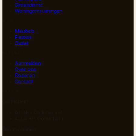
Groendienst
Woningontruimingen
SHOP
Meubels
Fietsen
Outlet
PAGINA’S
Aanmelden
Over ons
Doneren
Contact
BEZOEK
Gorinchem
Arkelse Onderweg 4
4206 AH Gorinchem
Groot-Ammers