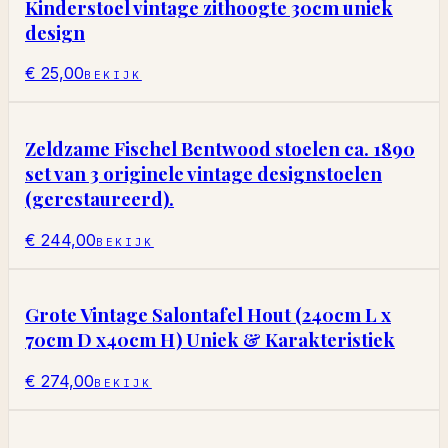
Kinderstoel vintage zithoogte 30cm uniek
design
€ 25,00
BEKIJK
Zeldzame Fischel Bentwood stoelen ca. 1890
set van 3 originele vintage designstoelen
(gerestaureerd).
€ 244,00
BEKIJK
Grote Vintage Salontafel Hout (240cm L x
70cm D x40cm H) Uniek & Karakteristiek
€ 274,00
BEKIJK