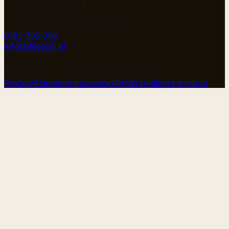
Transportweg 3
2964 LP Groot-Ammers
0183 785 098
info@degezel.nl
©
2026
Stichting De Gezel
Privacy
Algemene voorwaarden
Verzending en retour