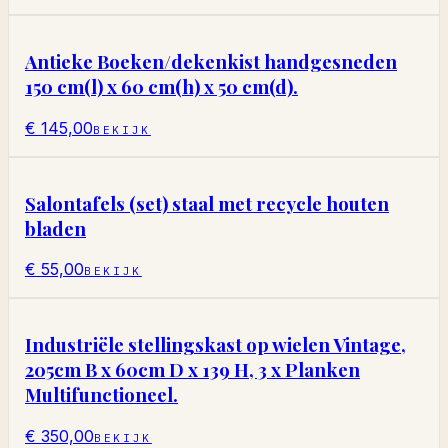
Antieke Boeken/dekenkist handgesneden
150 cm(l) x 60 cm(h) x 50 cm(d).
€ 145,00
BEKIJK
Salontafels (set) staal met recycle houten
bladen
€ 55,00
BEKIJK
Industriële stellingskast op wielen Vintage,
205cm B x 60cm D x 139 H, 3 x Planken
Multifunctioneel.
€ 350,00
BEKIJK