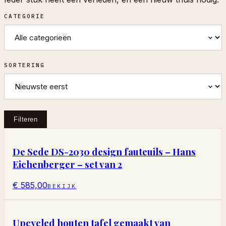
CATEGORIE
SORTERING
Filteren
De Sede DS-2030 design fauteuils – Hans
Eichenberger – set van 2
€ 585,00
BEKIJK
Upcycled houten tafel gemaakt van