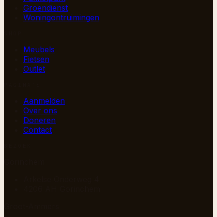
Groendienst
Woningontruimingen
SHOP
Meubels
Fietsen
Outlet
PAGINA’S
Aanmelden
Over ons
Doneren
Contact
BEZOEK
Gorinchem
Arkelse Onderweg 4
4206 AH Gorinchem
Groot-Ammers