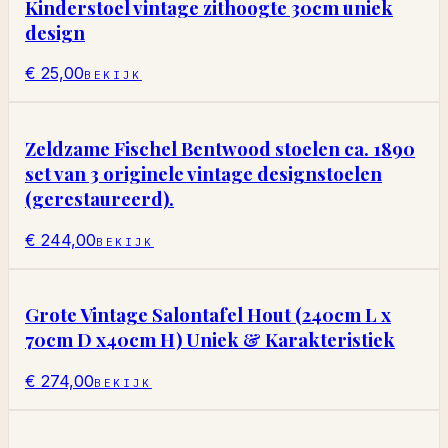
Kinderstoel vintage zithoogte 30cm uniek
design
€ 25,00
BEKIJK
Zeldzame Fischel Bentwood stoelen ca. 1890
set van 3 originele vintage designstoelen
(gerestaureerd).
€ 244,00
BEKIJK
Grote Vintage Salontafel Hout (240cm L x
70cm D x40cm H) Uniek & Karakteristiek
€ 274,00
BEKIJK