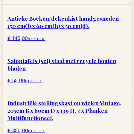
Antieke Boeken/dekenkist handgesneden
150 cm(l) x 60 cm(h) x 50 cm(d).
€ 145,00
BEKIJK
Salontafels (set) staal met recycle houten
bladen
€ 55,00
BEKIJK
Industriële stellingskast op wielen Vintage,
205cm B x 60cm D x 139 H, 3 x Planken
Multifunctioneel.
€ 350,00
BEKIJK