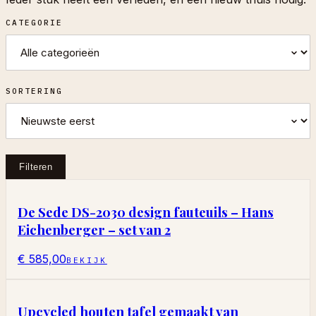
CATEGORIE
SORTERING
Filteren
De Sede DS-2030 design fauteuils – Hans
Eichenberger – set van 2
€ 585,00
BEKIJK
Upcycled houten tafel gemaakt van