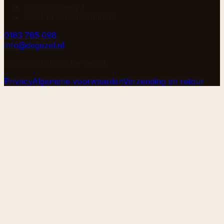
Transportweg 3
2964 LP Groot-Ammers
0183 785 098
info@degezel.nl
©
2026
Stichting De Gezel
Privacy
Algemene voorwaarden
Verzending en retour