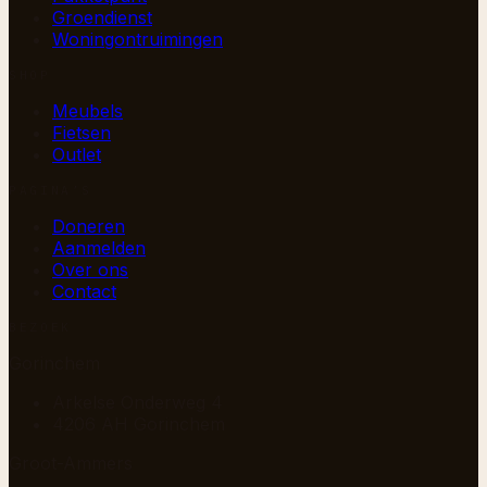
Groendienst
Woningontruimingen
SHOP
Meubels
Fietsen
Outlet
PAGINA’S
Doneren
Aanmelden
Over ons
Contact
BEZOEK
Gorinchem
Arkelse Onderweg 4
4206 AH Gorinchem
Groot-Ammers