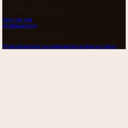
Transportweg 3
2964 LP Groot-Ammers
0183 785 098
info@degezel.nl
©
2026
Stichting De Gezel
Privacy
Algemene voorwaarden
Verzending en retour