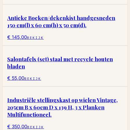
Antieke Boeken/dekenkist handgesneden
150 cm(l) x 60 cm(h) x 50 cm(d).
€ 145,00
BEKIJK
Salontafels (set) staal met recycle houten
bladen
€ 55,00
BEKIJK
Industriële stellingskast op wielen Vintage,
205cm B x 60cm D x 139 H, 3 x Planken
Multifunctioneel.
€ 350,00
BEKIJK