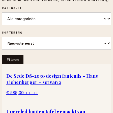
CATEGORIE
SORTERING
Filteren
De Sede DS-2030 design fauteuils – Hans
Eichenberger – set van 2
€ 585,00
BEKIJK
Upcycled houten tafel gemaakt van