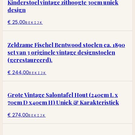
Kinderstoel vintage zithoogte 30cm uniek
design
€ 25,00
BEKIJK
Zeldzame Fischel Bentwood stoelen ca. 1890
set van 3 originele vintage designstoelen
(gerestaureerd).
€ 244,00
BEKIJK
Grote Vintage Salontafel Hout (240cm L x
70cm D x40cm H) Uniek & Karakteristiek
€ 274,00
BEKIJK