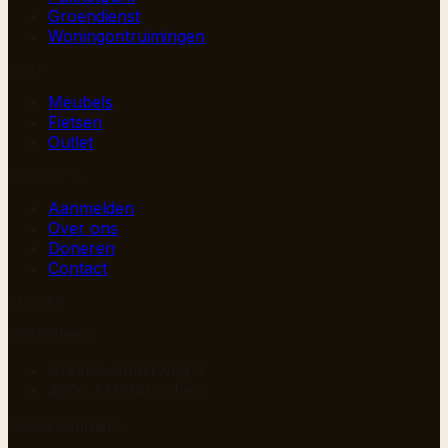
Groendienst
Woningontruimingen
SHOP
Meubels
Fietsen
Outlet
PAGINA’S
Aanmelden
Over ons
Doneren
Contact
BEZOEK
Gorinchem
Arkelse Onderweg 4
4206 AH Gorinchem
Groot-Ammers