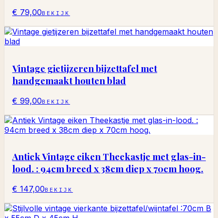
€ 79,00
BEKIJK
Vintage gietijzeren bijzettafel met
handgemaakt houten blad
€ 99,00
BEKIJK
Antiek Vintage eiken Theekastje met glas-in-
lood. : 94cm breed x 38cm diep x 70cm hoog.
€ 147,00
BEKIJK