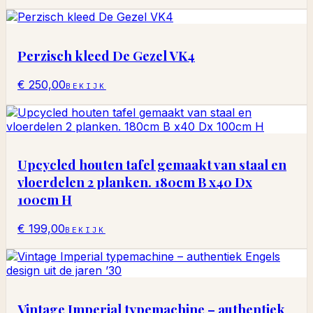
Perzisch kleed De Gezel VK4
€ 250,00
BEKIJK
Upcycled houten tafel gemaakt van staal en
vloerdelen 2 planken. 180cm B x40 Dx
100cm H
€ 199,00
BEKIJK
Vintage Imperial typemachine – authentiek