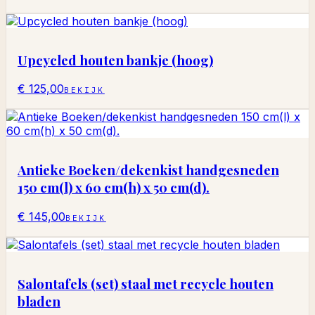
Upcycled houten bankje (hoog)
€ 125,00
BEKIJK
Antieke Boeken/dekenkist handgesneden
150 cm(l) x 60 cm(h) x 50 cm(d).
€ 145,00
BEKIJK
Salontafels (set) staal met recycle houten
bladen