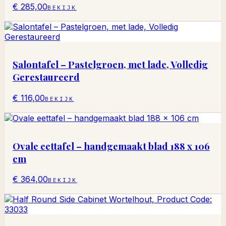
€ 285,00
BEKIJK
Salontafel – Pastelgroen, met lade, Volledig
Gerestaureerd
€ 116,00
BEKIJK
Ovale eettafel – handgemaakt blad 188 x 106
cm
€ 364,00
BEKIJK