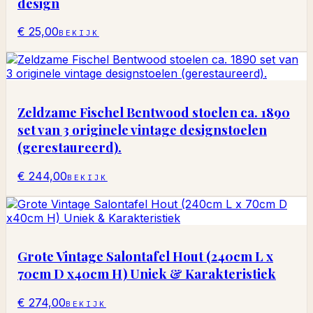
design
€ 25,00
BEKIJK
Zeldzame Fischel Bentwood stoelen ca. 1890
set van 3 originele vintage designstoelen
(gerestaureerd).
€ 244,00
BEKIJK
Grote Vintage Salontafel Hout (240cm L x
70cm D x40cm H) Uniek & Karakteristiek
€ 274,00
BEKIJK