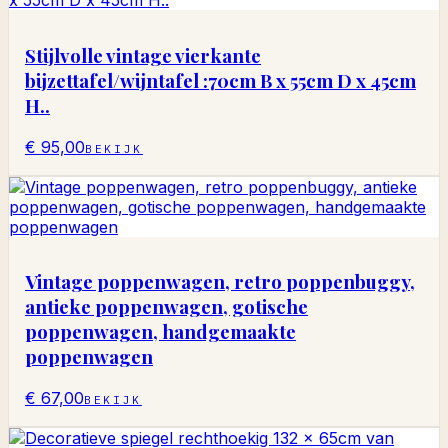
Stijlvolle vintage vierkante
bijzettafel/wijntafel :70cm B x 55cm D x 45cm
H..
€ 95,00
BEKIJK
Vintage poppenwagen, retro poppenbuggy,
antieke poppenwagen, gotische
poppenwagen, handgemaakte
poppenwagen
€ 67,00
BEKIJK