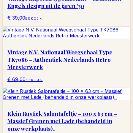
Engels design uit de jaren ’30
€ 39,00
BEKIJK
Vintage N.V. Nationaal Weegschaal Type
TK7086 – Authentiek Nederlands Retro
Meesterwerk
€ 69,00
BEKIJK
Klein Rustiek Salontafeltje – 100 x 63 cm –
Massief Grenen met Lade (behandeld in
onze werkplaats)..