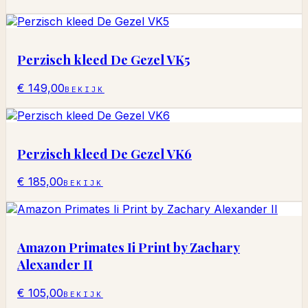
Perzisch kleed De Gezel VK5
€ 149,00
BEKIJK
Perzisch kleed De Gezel VK6
€ 185,00
BEKIJK
Amazon Primates Ii Print by Zachary
Alexander II
€ 105,00
BEKIJK