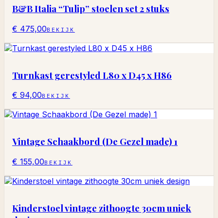
B&B Italia “Tulip” stoelen set 2 stuks
€ 475,00
BEKIJK
Turnkast gerestyled L80 x D45 x H86
€ 94,00
BEKIJK
Vintage Schaakbord (De Gezel made) 1
€ 155,00
BEKIJK
Kinderstoel vintage zithoogte 30cm uniek