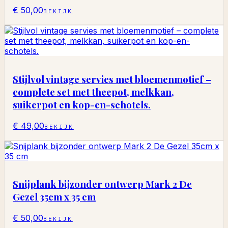
€ 50,00
BEKIJK
Stijlvol vintage servies met bloemenmotief –
complete set met theepot, melkkan,
suikerpot en kop-en-schotels.
€ 49,00
BEKIJK
Snijplank bijzonder ontwerp Mark 2 De
Gezel 35cm x 35 cm
€ 50,00
BEKIJK