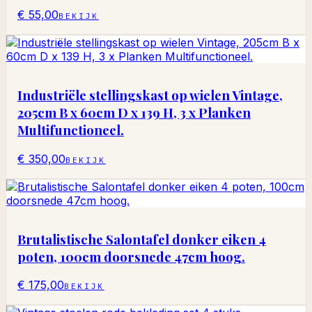
€ 55,00
BEKIJK
Industriële stellingskast op wielen Vintage,
205cm B x 60cm D x 139 H, 3 x Planken
Multifunctioneel.
€ 350,00
BEKIJK
Brutalistische Salontafel donker eiken 4
poten, 100cm doorsnede 47cm hoog.
€ 175,00
BEKIJK