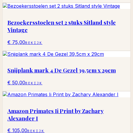
Bezoekersstoelen set 2 stuks Sitland style
Vintage
€ 75,00
BEKIJK
Snijplank mark 4 De Gezel 39,5cm x 29cm
€ 50,00
BEKIJK
Amazon Primates Ii Print by Zachary
Alexander I
€ 105,00
BEKIJK