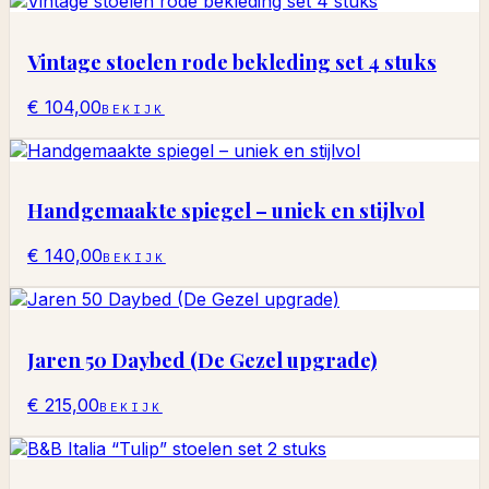
Vintage stoelen rode bekleding set 4 stuks
€ 104,00
BEKIJK
Handgemaakte spiegel – uniek en stijlvol
€ 140,00
BEKIJK
Jaren 50 Daybed (De Gezel upgrade)
€ 215,00
BEKIJK