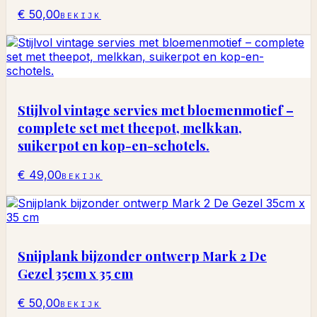
€ 50,00
BEKIJK
Stijlvol vintage servies met bloemenmotief –
complete set met theepot, melkkan,
suikerpot en kop-en-schotels.
€ 49,00
BEKIJK
Snijplank bijzonder ontwerp Mark 2 De
Gezel 35cm x 35 cm
€ 50,00
BEKIJK