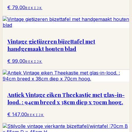
€ 79,00
BEKIJK
Vintage gietijzeren bijzettafel met
handgemaakt houten blad
€ 99,00
BEKIJK
Antiek Vintage eiken Theekastje met glas-in-
lood. : 94cm breed x 38cm diep x 70cm hoog.
€ 147,00
BEKIJK