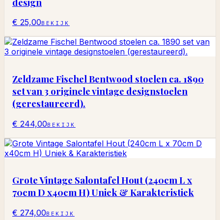
design
€ 25,00
BEKIJK
Zeldzame Fischel Bentwood stoelen ca. 1890
set van 3 originele vintage designstoelen
(gerestaureerd).
€ 244,00
BEKIJK
Grote Vintage Salontafel Hout (240cm L x
70cm D x40cm H) Uniek & Karakteristiek
€ 274,00
BEKIJK