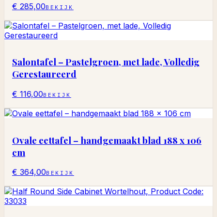
€ 285,00
BEKIJK
Salontafel – Pastelgroen, met lade, Volledig
Gerestaureerd
€ 116,00
BEKIJK
Ovale eettafel – handgemaakt blad 188 x 106
cm
€ 364,00
BEKIJK