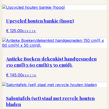
Upcycled houten bankje (hoog)
€ 125,00
BEKIJK
Antieke Boeken/dekenkist handgesneden
150 cm(l) x 60 cm(h) x 50 cm(d).
€ 145,00
BEKIJK
Salontafels (set) staal met recycle houten
bladen