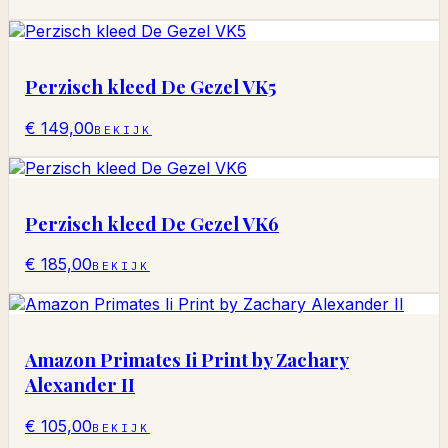
Perzisch kleed De Gezel VK5
€ 149,00
BEKIJK
Perzisch kleed De Gezel VK6
€ 185,00
BEKIJK
Amazon Primates Ii Print by Zachary
Alexander II
€ 105,00
BEKIJK