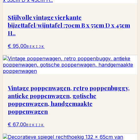
Stijlvolle vintage vierkante
bijzettafel/wijntafel :70cm B x 55cm D x 45cm
H..
€ 95,00
BEKIJK
Vintage poppenwagen, retro poppenbuggy,
antieke poppenwagen, gotische
poppenwagen, handgemaakte
poppenwagen
€ 67,00
BEKIJK