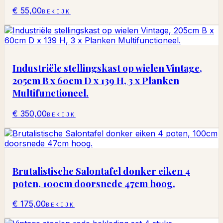
€ 55,00
BEKIJK
Industriële stellingskast op wielen Vintage,
205cm B x 60cm D x 139 H, 3 x Planken
Multifunctioneel.
€ 350,00
BEKIJK
Brutalistische Salontafel donker eiken 4
poten, 100cm doorsnede 47cm hoog.
€ 175,00
BEKIJK