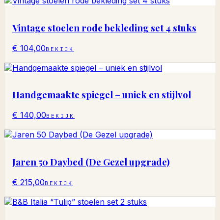
Vintage stoelen rode bekleding set 4 stuks
€ 104,00
BEKIJK
Handgemaakte spiegel – uniek en stijlvol
€ 140,00
BEKIJK
Jaren 50 Daybed (De Gezel upgrade)
€ 215,00
BEKIJK