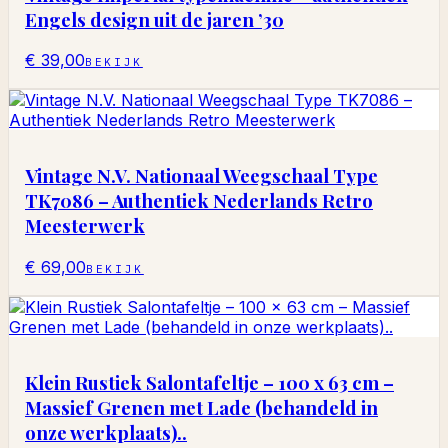
Engels design uit de jaren ’30
€ 39,00
BEKIJK
Vintage N.V. Nationaal Weegschaal Type
TK7086 – Authentiek Nederlands Retro
Meesterwerk
€ 69,00
BEKIJK
Klein Rustiek Salontafeltje – 100 x 63 cm –
Massief Grenen met Lade (behandeld in
onze werkplaats)..