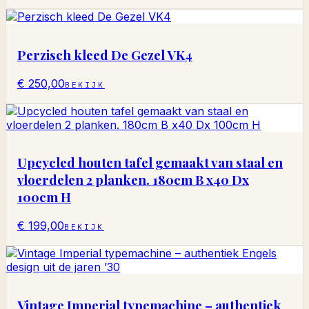
Perzisch kleed De Gezel VK4
€ 250,00
BEKIJK
Upcycled houten tafel gemaakt van staal en
vloerdelen 2 planken. 180cm B x40 Dx
100cm H
€ 199,00
BEKIJK
Vintage Imperial typemachine – authentiek