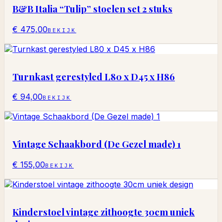
B&B Italia “Tulip” stoelen set 2 stuks
€ 475,00
BEKIJK
Turnkast gerestyled L80 x D45 x H86
€ 94,00
BEKIJK
Vintage Schaakbord (De Gezel made) 1
€ 155,00
BEKIJK
Kinderstoel vintage zithoogte 30cm uniek