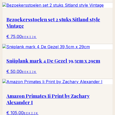
Bezoekersstoelen set 2 stuks Sitland style
Vintage
€ 75,00
BEKIJK
Snijplank mark 4 De Gezel 39,5cm x 29cm
€ 50,00
BEKIJK
Amazon Primates Ii Print by Zachary
Alexander I
€ 105,00
BEKIJK