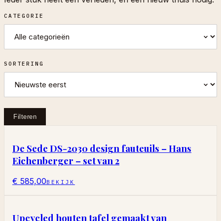
CATEGORIE
SORTERING
Filteren
De Sede DS-2030 design fauteuils – Hans
Eichenberger – set van 2
€ 585,00
BEKIJK
Upcycled houten tafel gemaakt van