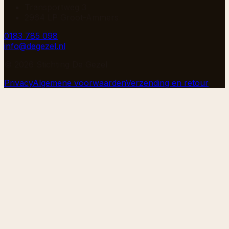
Transportweg 3
2964 LP Groot-Ammers
0183 785 098
info@degezel.nl
©
2026
Stichting De Gezel
Privacy
Algemene voorwaarden
Verzending en retour