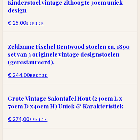
Kinderstoel vintage zithoogte 30cm uniek
design
€ 25,00
BEKIJK
Zeldzame Fischel Bentwood stoelen ca. 1890
set van 3 originele vintage designstoelen
(gerestaureerd).
€ 244,00
BEKIJK
Grote Vintage Salontafel Hout (240cm L x
70cm D x40cm H) Uniek & Karakteristiek
€ 274,00
BEKIJK