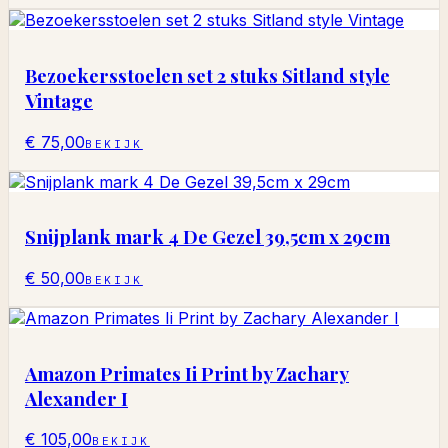
Bezoekersstoelen set 2 stuks Sitland style
Vintage
€ 75,00
BEKIJK
Snijplank mark 4 De Gezel 39,5cm x 29cm
€ 50,00
BEKIJK
Amazon Primates Ii Print by Zachary
Alexander I
€ 105,00
BEKIJK