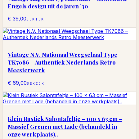
Engels design uit de jaren ’30
€ 39,00
BEKIJK
Vintage N.V. Nationaal Weegschaal Type
TK7086 – Authentiek Nederlands Retro
Meesterwerk
€ 69,00
BEKIJK
Klein Rustiek Salontafeltje – 100 x 63 cm –
Massief Grenen met Lade (behandeld in
onze werkplaats)..