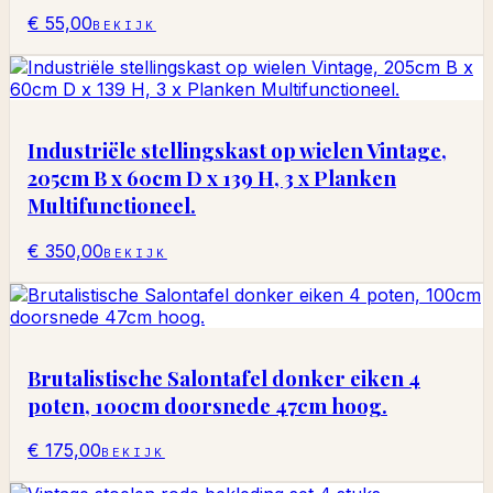
€ 55,00
BEKIJK
Industriële stellingskast op wielen Vintage,
205cm B x 60cm D x 139 H, 3 x Planken
Multifunctioneel.
€ 350,00
BEKIJK
Brutalistische Salontafel donker eiken 4
poten, 100cm doorsnede 47cm hoog.
€ 175,00
BEKIJK