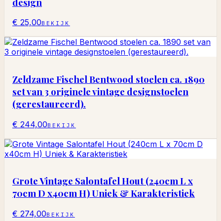
design
€ 25,00
BEKIJK
Zeldzame Fischel Bentwood stoelen ca. 1890
set van 3 originele vintage designstoelen
(gerestaureerd).
€ 244,00
BEKIJK
Grote Vintage Salontafel Hout (240cm L x
70cm D x40cm H) Uniek & Karakteristiek
€ 274,00
BEKIJK