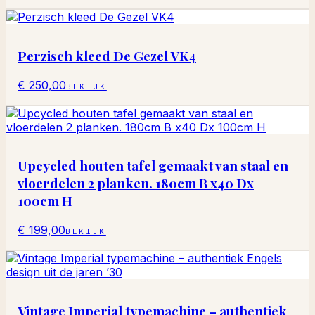
Perzisch kleed De Gezel VK4
€ 250,00
BEKIJK
Upcycled houten tafel gemaakt van staal en
vloerdelen 2 planken. 180cm B x40 Dx
100cm H
€ 199,00
BEKIJK
Vintage Imperial typemachine – authentiek