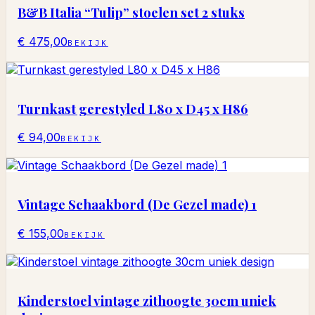
B&B Italia “Tulip” stoelen set 2 stuks
€ 475,00
BEKIJK
Turnkast gerestyled L80 x D45 x H86
€ 94,00
BEKIJK
Vintage Schaakbord (De Gezel made) 1
€ 155,00
BEKIJK
Kinderstoel vintage zithoogte 30cm uniek