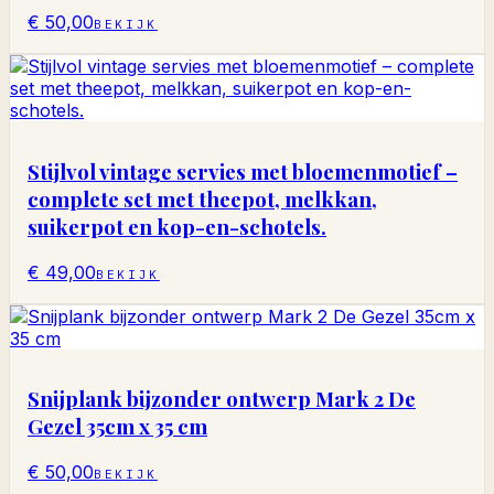
€ 50,00
BEKIJK
Stijlvol vintage servies met bloemenmotief –
complete set met theepot, melkkan,
suikerpot en kop-en-schotels.
€ 49,00
BEKIJK
Snijplank bijzonder ontwerp Mark 2 De
Gezel 35cm x 35 cm
€ 50,00
BEKIJK