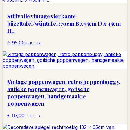
Stijlvolle vintage vierkante
bijzettafel/wijntafel :70cm B x 55cm D x 45cm
H..
€ 95,00
BEKIJK
Vintage poppenwagen, retro poppenbuggy,
antieke poppenwagen, gotische
poppenwagen, handgemaakte
poppenwagen
€ 67,00
BEKIJK