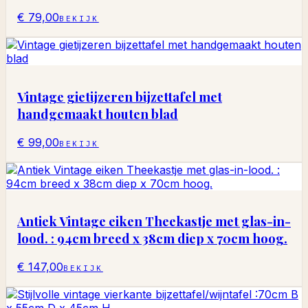
€ 79,00
BEKIJK
Vintage gietijzeren bijzettafel met
handgemaakt houten blad
€ 99,00
BEKIJK
Antiek Vintage eiken Theekastje met glas-in-
lood. : 94cm breed x 38cm diep x 70cm hoog.
€ 147,00
BEKIJK