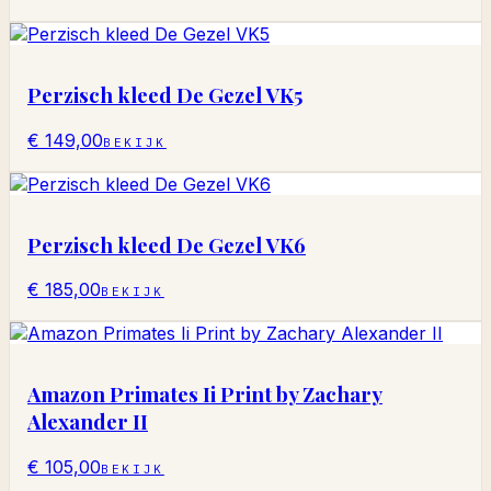
Perzisch kleed De Gezel VK5
€ 149,00
BEKIJK
Perzisch kleed De Gezel VK6
€ 185,00
BEKIJK
Amazon Primates Ii Print by Zachary
Alexander II
€ 105,00
BEKIJK