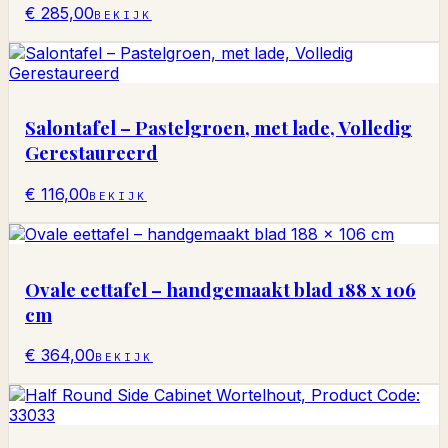
€ 285,00
BEKIJK
Salontafel – Pastelgroen, met lade, Volledig
Gerestaureerd
€ 116,00
BEKIJK
Ovale eettafel – handgemaakt blad 188 x 106
cm
€ 364,00
BEKIJK