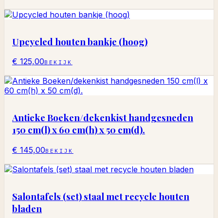
Upcycled houten bankje (hoog)
€ 125,00
BEKIJK
Antieke Boeken/dekenkist handgesneden
150 cm(l) x 60 cm(h) x 50 cm(d).
€ 145,00
BEKIJK
Salontafels (set) staal met recycle houten
bladen