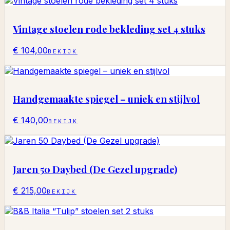
Vintage stoelen rode bekleding set 4 stuks
€ 104,00
BEKIJK
Handgemaakte spiegel – uniek en stijlvol
€ 140,00
BEKIJK
Jaren 50 Daybed (De Gezel upgrade)
€ 215,00
BEKIJK