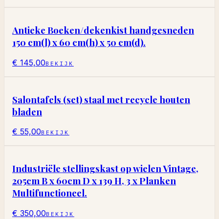
Antieke Boeken/dekenkist handgesneden
150 cm(l) x 60 cm(h) x 50 cm(d).
€ 145,00
BEKIJK
Salontafels (set) staal met recycle houten
bladen
€ 55,00
BEKIJK
Industriële stellingskast op wielen Vintage,
205cm B x 60cm D x 139 H, 3 x Planken
Multifunctioneel.
€ 350,00
BEKIJK