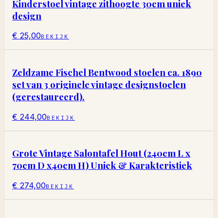
Kinderstoel vintage zithoogte 30cm uniek
design
€ 25,00
BEKIJK
Zeldzame Fischel Bentwood stoelen ca. 1890
set van 3 originele vintage designstoelen
(gerestaureerd).
€ 244,00
BEKIJK
Grote Vintage Salontafel Hout (240cm L x
70cm D x40cm H) Uniek & Karakteristiek
€ 274,00
BEKIJK