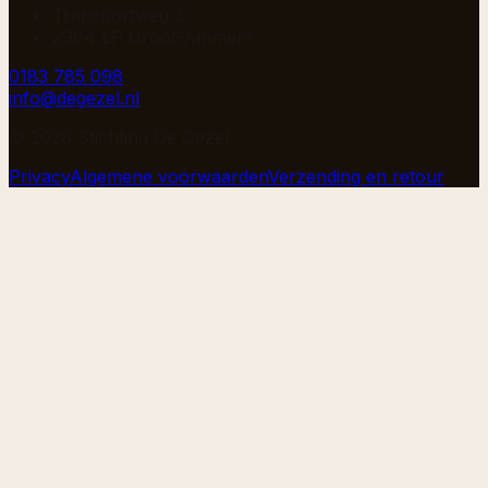
Transportweg 3
2964 LP Groot-Ammers
0183 785 098
info@degezel.nl
©
2026
Stichting De Gezel
Privacy
Algemene voorwaarden
Verzending en retour