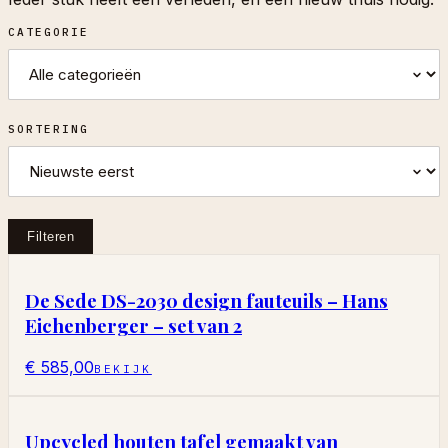
CATEGORIE
SORTERING
Filteren
De Sede DS-2030 design fauteuils – Hans
Eichenberger – set van 2
€ 585,00
BEKIJK
Upcycled houten tafel gemaakt van