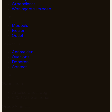
Groendienst
Woningontruimingen
SHOP
Meubels
Fietsen
Outlet
PAGINA’S
Aanmelden
Over ons
Doneren
Contact
BEZOEK
Gorinchem
Arkelse Onderweg 4
4206 AH Gorinchem
Groot-Ammers