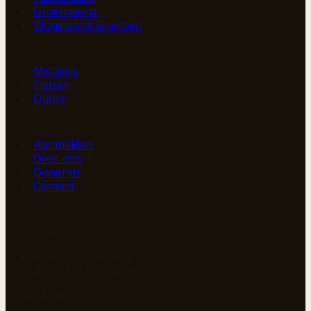
Groendienst
Woningontruimingen
SHOP
Meubels
Fietsen
Outlet
PAGINA’S
Aanmelden
Over ons
Doneren
Contact
BEZOEK
Gorinchem
Arkelse Onderweg 4
4206 AH Gorinchem
Groot-Ammers