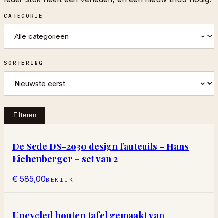
CATEGORIE
SORTERING
Filteren
De Sede DS-2030 design fauteuils – Hans
Eichenberger – set van 2
€ 585,00
BEKIJK
Upcycled houten tafel gemaakt van