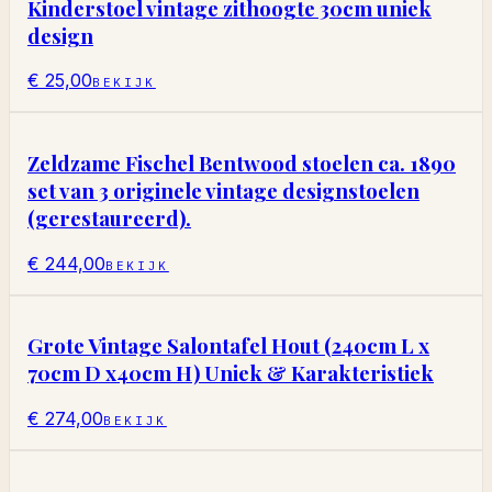
Kinderstoel vintage zithoogte 30cm uniek
design
€ 25,00
BEKIJK
Zeldzame Fischel Bentwood stoelen ca. 1890
set van 3 originele vintage designstoelen
(gerestaureerd).
€ 244,00
BEKIJK
Grote Vintage Salontafel Hout (240cm L x
70cm D x40cm H) Uniek & Karakteristiek
€ 274,00
BEKIJK