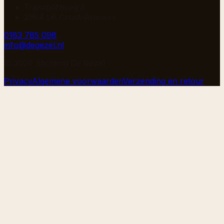
Transportweg 3
2964 LP Groot-Ammers
0183 785 098
info@degezel.nl
©
2026
Stichting De Gezel
Privacy
Algemene voorwaarden
Verzending en retour