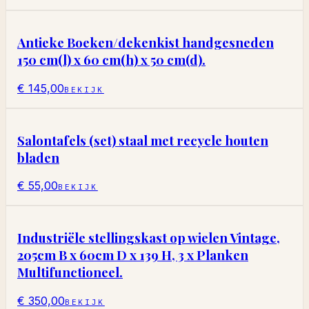
Antieke Boeken/dekenkist handgesneden
150 cm(l) x 60 cm(h) x 50 cm(d).
€ 145,00
BEKIJK
Salontafels (set) staal met recycle houten
bladen
€ 55,00
BEKIJK
Industriële stellingskast op wielen Vintage,
205cm B x 60cm D x 139 H, 3 x Planken
Multifunctioneel.
€ 350,00
BEKIJK