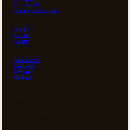
Groendienst
Woningontruimingen
SHOP
Meubels
Fietsen
Outlet
PAGINA’S
Aanmelden
Over ons
Doneren
Contact
BEZOEK
Gorinchem
Arkelse Onderweg 4
4206 AH Gorinchem
Groot-Ammers