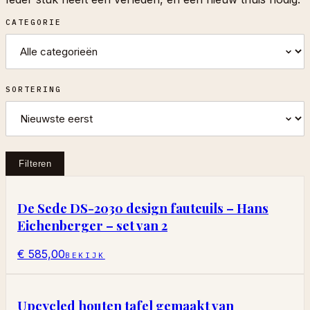
CATEGORIE
SORTERING
Filteren
De Sede DS-2030 design fauteuils – Hans
Eichenberger – set van 2
€ 585,00
BEKIJK
Upcycled houten tafel gemaakt van