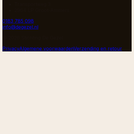
Transportweg 3
2964 LP Groot-Ammers
0183 785 098
info@degezel.nl
©
2026
Stichting De Gezel
Privacy
Algemene voorwaarden
Verzending en retour