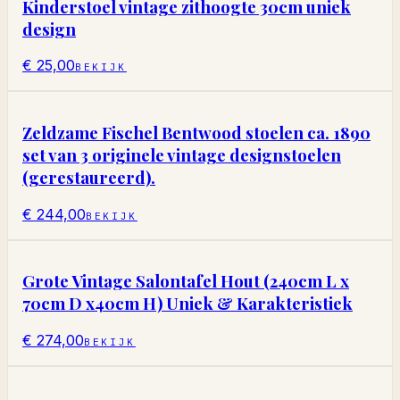
Kinderstoel vintage zithoogte 30cm uniek
design
€ 25,00
BEKIJK
Zeldzame Fischel Bentwood stoelen ca. 1890
set van 3 originele vintage designstoelen
(gerestaureerd).
€ 244,00
BEKIJK
Grote Vintage Salontafel Hout (240cm L x
70cm D x40cm H) Uniek & Karakteristiek
€ 274,00
BEKIJK