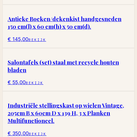
Antieke Boeken/dekenkist handgesneden
150 cm(l) x 60 cm(h) x 50 cm(d).
€ 145,00
BEKIJK
Salontafels (set) staal met recycle houten
bladen
€ 55,00
BEKIJK
Industriële stellingskast op wielen Vintage,
205cm B x 60cm D x 139 H, 3 x Planken
Multifunctioneel.
€ 350,00
BEKIJK