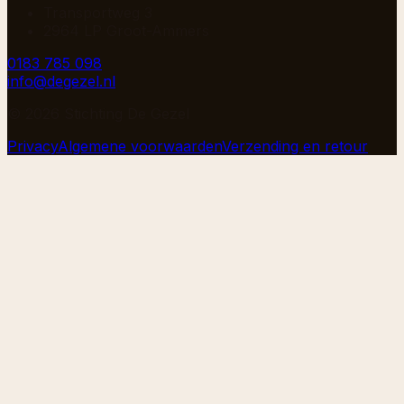
Transportweg 3
2964 LP Groot-Ammers
0183 785 098
info@degezel.nl
©
2026
Stichting De Gezel
Privacy
Algemene voorwaarden
Verzending en retour