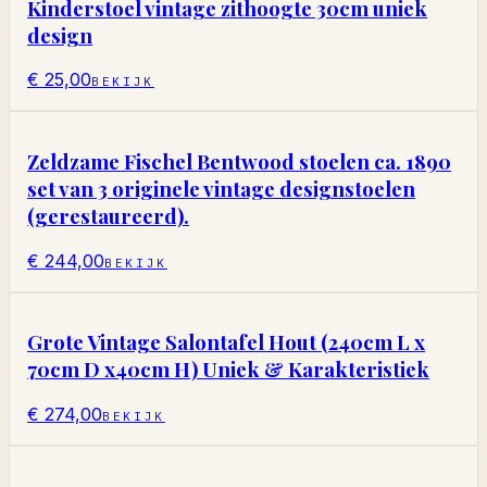
Kinderstoel vintage zithoogte 30cm uniek
design
€ 25,00
BEKIJK
Zeldzame Fischel Bentwood stoelen ca. 1890
set van 3 originele vintage designstoelen
(gerestaureerd).
€ 244,00
BEKIJK
Grote Vintage Salontafel Hout (240cm L x
70cm D x40cm H) Uniek & Karakteristiek
€ 274,00
BEKIJK