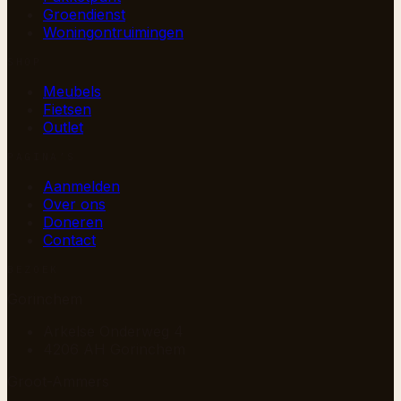
Groendienst
Woningontruimingen
SHOP
Meubels
Fietsen
Outlet
PAGINA’S
Aanmelden
Over ons
Doneren
Contact
BEZOEK
Gorinchem
Arkelse Onderweg 4
4206 AH Gorinchem
Groot-Ammers