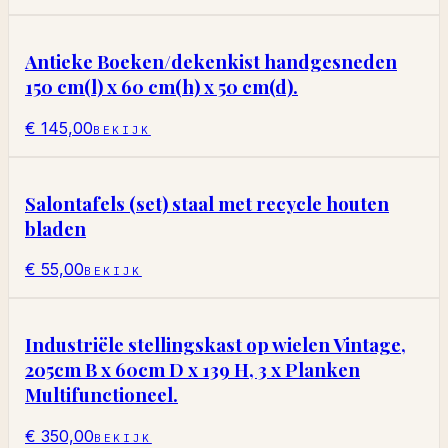
Antieke Boeken/dekenkist handgesneden
150 cm(l) x 60 cm(h) x 50 cm(d).
€ 145,00
BEKIJK
Salontafels (set) staal met recycle houten
bladen
€ 55,00
BEKIJK
Industriële stellingskast op wielen Vintage,
205cm B x 60cm D x 139 H, 3 x Planken
Multifunctioneel.
€ 350,00
BEKIJK