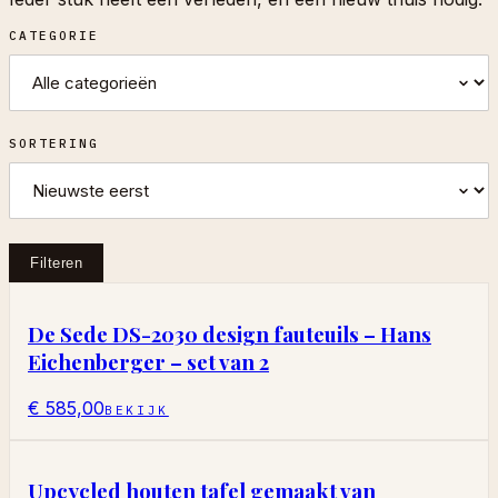
CATEGORIE
SORTERING
Filteren
De Sede DS-2030 design fauteuils – Hans
Eichenberger – set van 2
€ 585,00
BEKIJK
Upcycled houten tafel gemaakt van