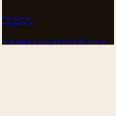
Transportweg 3
2964 LP Groot-Ammers
0183 785 098
info@degezel.nl
©
2026
Stichting De Gezel
Privacy
Algemene voorwaarden
Verzending en retour