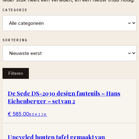
CATEGORIE
SORTERING
Filteren
De Sede DS-2030 design fauteuils – Hans
Eichenberger – set van 2
€ 585,00
BEKIJK
Upcycled houten tafel gemaakt van