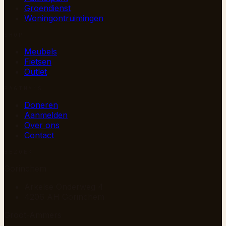
Groendienst
Woningontruimingen
SHOP
Meubels
Fietsen
Outlet
PAGINA’S
Doneren
Aanmelden
Over ons
Contact
BEZOEK
Gorinchem
Arkelse Onderweg 4
4206 AH Gorinchem
Groot-Ammers