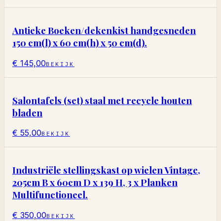
Antieke Boeken/dekenkist handgesneden
150 cm(l) x 60 cm(h) x 50 cm(d).
€ 145,00
BEKIJK
Salontafels (set) staal met recycle houten
bladen
€ 55,00
BEKIJK
Industriële stellingskast op wielen Vintage,
205cm B x 60cm D x 139 H, 3 x Planken
Multifunctioneel.
€ 350,00
BEKIJK