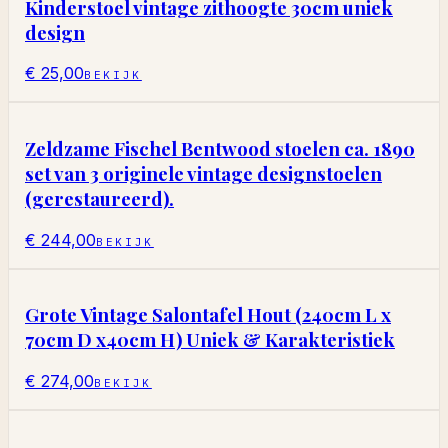
Kinderstoel vintage zithoogte 30cm uniek
design
€ 25,00
BEKIJK
Zeldzame Fischel Bentwood stoelen ca. 1890
set van 3 originele vintage designstoelen
(gerestaureerd).
€ 244,00
BEKIJK
Grote Vintage Salontafel Hout (240cm L x
70cm D x40cm H) Uniek & Karakteristiek
€ 274,00
BEKIJK