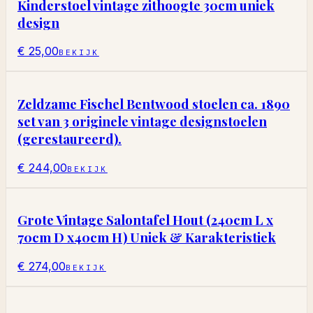
Kinderstoel vintage zithoogte 30cm uniek
design
€ 25,00
BEKIJK
Zeldzame Fischel Bentwood stoelen ca. 1890
set van 3 originele vintage designstoelen
(gerestaureerd).
€ 244,00
BEKIJK
Grote Vintage Salontafel Hout (240cm L x
70cm D x40cm H) Uniek & Karakteristiek
€ 274,00
BEKIJK