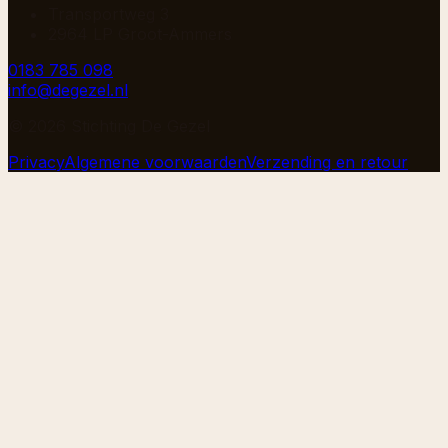
Transportweg 3
2964 LP Groot-Ammers
0183 785 098
info@degezel.nl
©
2026
Stichting De Gezel
Privacy
Algemene voorwaarden
Verzending en retour