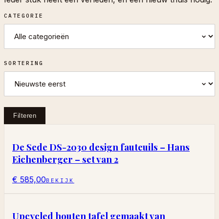
CATEGORIE
SORTERING
Filteren
De Sede DS-2030 design fauteuils – Hans
Eichenberger – set van 2
€ 585,00
BEKIJK
Upcycled houten tafel gemaakt van