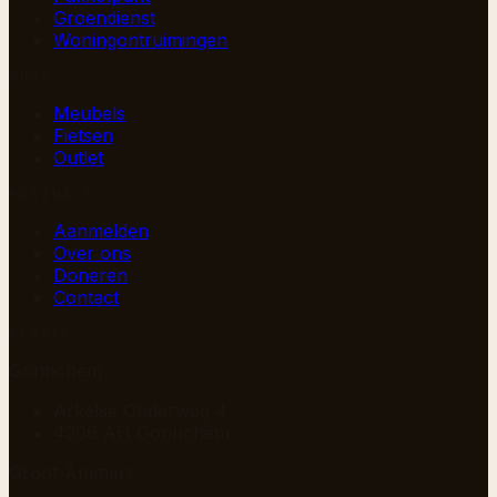
Groendienst
Woningontruimingen
SHOP
Meubels
Fietsen
Outlet
PAGINA’S
Aanmelden
Over ons
Doneren
Contact
BEZOEK
Gorinchem
Arkelse Onderweg 4
4206 AH Gorinchem
Groot-Ammers