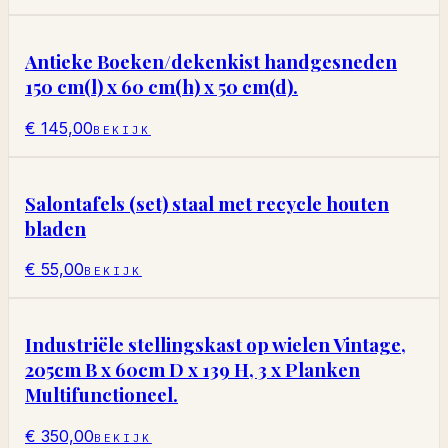
Antieke Boeken/dekenkist handgesneden
150 cm(l) x 60 cm(h) x 50 cm(d).
€ 145,00
BEKIJK
Salontafels (set) staal met recycle houten
bladen
€ 55,00
BEKIJK
Industriële stellingskast op wielen Vintage,
205cm B x 60cm D x 139 H, 3 x Planken
Multifunctioneel.
€ 350,00
BEKIJK