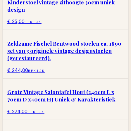
Kinderstoel vintage zithoogte 30cm uniek
design
€ 25,00
BEKIJK
Zeldzame Fischel Bentwood stoelen ca. 1890
set van 3 originele vintage designstoelen
(gerestaureerd).
€ 244,00
BEKIJK
Grote Vintage Salontafel Hout (240cm L x
70cm D x40cm H) Uniek & Karakteristiek
€ 274,00
BEKIJK