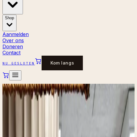
Shop
Aanmelden
Over ons
Doneren
Contact
Kom langs
NU GESLOTEN
DIENST
Pakketpunt
Bij De Gezel kun je pakketten ophalen en wegbrengen.