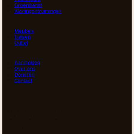
Groendienst
Woningontruimingen
SHOP
Meubels
Fietsen
Outlet
PAGINA’S
Aanmelden
Over ons
Doneren
Contact
BEZOEK
Gorinchem
Arkelse Onderweg 4
4206 AH Gorinchem
Groot-Ammers