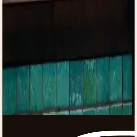
Kan ik er ook een pakket afgeven?
Kan ik bij jullie een verzendlabel kopen?
Welke vervoerders kan ik bij jullie ophalen of afgeven?
Hoe lang houden jullie mijn pakket vast?
Waar zijn jullie te vinden?
KLAAR OM TE BEGINNEN?
Wil je weten wanneer ons
pakketpunt open is?
Neem contact op
of bel
0183 785 098