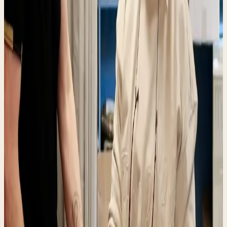
Pakket mee
Tekenen voor ontvangst en je bent klaar.
04
Tot de volgende keer
We zien je graag terug, voor een pakket of voor
een praatje.
VOOR WIE
Handig voor iedereen in
de buurt
Onze deur staat open voor mensen uit Gorinchem en
omgeving. Een pakket ophalen of afgeven, even langs
voor een vraag, het kan allemaal.