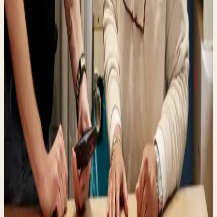
Buurtbewoners die niet thuis zijn voor een
bezorger
Mensen die liever bij een mens dan bij een kluis
komen
Webshop-klanten met een geplande bezorging
bij ons
Mensen die een retour willen versturen
Iedereen die De Gezel wil leren kennen
ONZE LOCATIES
Waar je ons
vindt.
Pakketpunt
Arkelse Onderweg 4
4206 AH Gorinchem