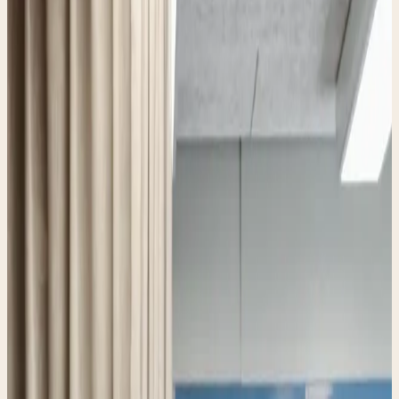
Een laagdrempelig punt waar bezoekers tegelijk een blik
kunnen werpen op de werkplaats.
Stel een vraag
Bij De Gezel kun je pakketten ophalen
en afgeven van maandag tot en met
vrijdag. Gevestigd binnen ons complex
aan de Arkelse Onderweg 4: vriendelijk,
dichtbij, en met aandacht voor wie
binnenloopt.
WAT WE DOEN
Ons
aanbod.