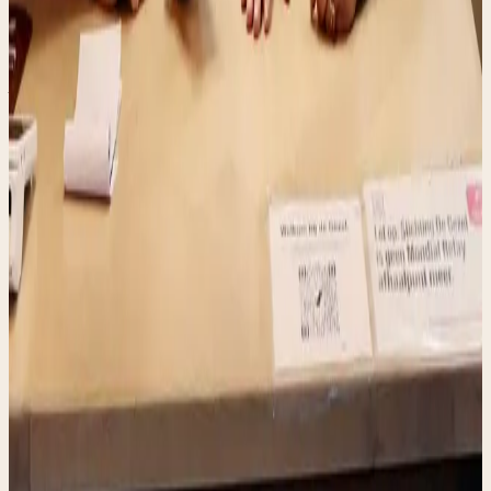
Maandag t/m Vrijdag 09:00 tot 17:00
OPENINGSTIJDEN
TARIEVEN
Wat het
kost.
Label printen
per print
€ 1,00
PRIJZEN ZIJN INDICATIEF · VRAGEN? NEEM
CONTACT OP
VEELGESTELDE VRAGEN
Goed om te
weten.
Wanneer is het pakketpunt open?
Maandag tot en met vrijdag van 09:00 tot 17:00.