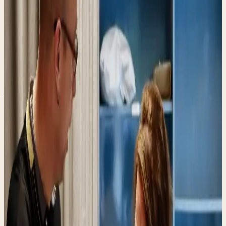
Ruime openingstijden
Maandag tot en met vrijdag de hele dag open, van 09:00
tot 17:00.
Aan de Arkelse Onderweg
Goed bereikbaar binnen Gorinchem, met parkeerruimte
voor de deur.
VintedGo, DPD en DHL
Voor deze vervoerders kun je bij ons terecht. UPS
bieden we niet meer aan; Mondial Relay en DHL Express
doen we niet.