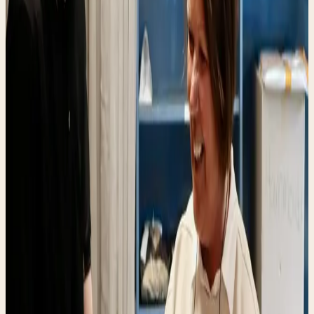
HET PROCES
Hoe het
werkt.
01
Loop binnen
Tijdens openingstijden ben je welkom, geen
afspraak nodig.
02
Aan de balie
Houd je afhaalcode of barcode bij de hand, dan
zoeken wij je pakket op.
03