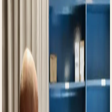
Pakketten ophalen
Bestelling laten bezorgen bij ons? Wij houden hem voor
je vast.
Pakketten afgeven
Iets versturen of retour sturen? Lever het bij ons in, mét
label of retourbarcode. Labels verkopen wij niet.
Vriendelijk ontvangst
Even een praatje, een kop koffie. Geen anonieme balie,
gewoon mensen.