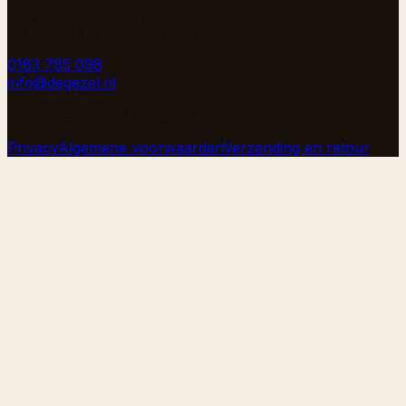
Transportweg 3
2964 LP Groot-Ammers
0183 785 098
info@degezel.nl
©
2026
Stichting De Gezel
Privacy
Algemene voorwaarden
Verzending en retour